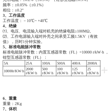
频率：±0.05%（±0.1%）
相位：±0.2°
3、工作温度
工作温度：－10℃~ +40℃
4、绝缘
⑴、电压、电流输入端对机壳的绝缘电阻≥100MΩ。
⑵、工作电源输入端对外壳之间承受工频1.5KV（有效
值），历时1分钟实验。
5、标准电能脉冲常数
标准电能脉冲常数：内置互感器常数（FL）=10000 r/kW·h ，
钳型互感器常数（FL）：
5A
25A
100A
500A
400A
2000A
+
2000
500
100
125
25
10000r/KW·h
r/KW·h
r/KW·h
r/KW·h
r/KW·h
r/KW·h
6、重量
重量：2Kg
7、体积