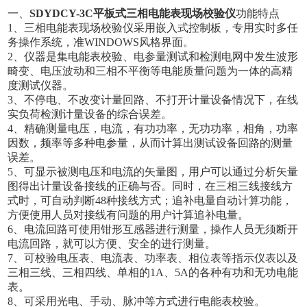
一、
SDYDCY-3C平板式三相电能表现场校验仪
功能特点
1、三相电能表现场校验仪采用嵌入式控制板，专用实时多任
务操作系统，准WINDOWS风格界面。
2、仪器是集电能表校验、电参量测试和检测电网中发生波形
畸变、电压波动和三相不平衡等电能质量问题为一体的高精
度测试仪器。
3、不停电、不改变计量回路、不打开计量设备情况下，在线
实负荷检测计量设备的综合误差。
4、精确测量电压，电流，有功功率，无功功率，相角，功率
因数，频率等多种电参量，从而计算出测试设备回路的测量
误差。
5、可显示被测电压和电流的矢量图，用户可以通过分析矢量
图得出计量设备接线的正确与否。同时，在三相三线接线方
式时，可自动判断48种接线方式；追补电量自动计算功能，
方便使用人员对接线有问题的用户计算追补电量。
6、电流回路可使用钳形互感器进行测量，操作人员无须断开
电流回路，就可以方便、安全的进行测量。
7、可校验电压表、电流表、功率表、相位表等指示仪表以及
三相三线、三相四线、单相的1A、5A的各种有功和无功电能
表。
8、可采用光电、手动、脉冲等方式进行电能表校验。