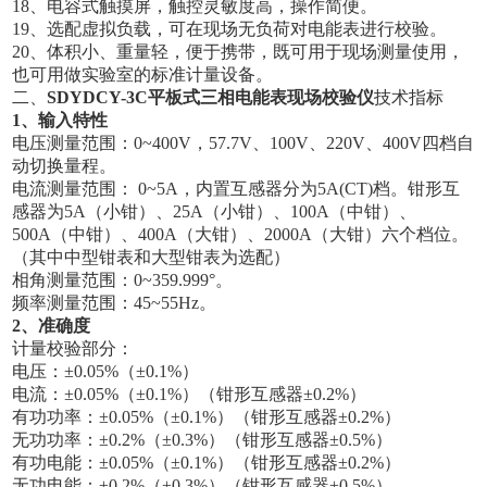
18、电容式触摸屏，触控灵敏度高，操作简便。
19、选配虚拟负载，可在现场无负荷对电能表进行校验。
20、体积小、重量轻，便于携带，既可用于现场测量使用，
也可用做实验室的标准计量设备。
二、
SDYDCY-3C平板式三相电能表现场校验仪
技术指标
1、输入特性
电压测量范围：0~400V，57.7V、100V、220V、400V四档自
动切换量程。
电流测量范围： 0~5A，内置互感器分为5A(CT)档。钳形互
感器为5A（小钳）、25A（小钳）、100A（中钳）、
500A（中钳）、400A（大钳）、2000A（大钳）六个档位。
（其中中型钳表和大型钳表为选配）
相角测量范围：0~359.999°。
频率测量范围：45~55Hz。
2、准确度
计量校验部分：
电压：±0.05%（±0.1%）
电流：±0.05%（±0.1%）（钳形互感器±0.2%）
有功功率：±0.05%（±0.1%）（钳形互感器±0.2%）
无功功率：±0.2%（±0.3%）（钳形互感器±0.5%）
有功电能：±0.05%（±0.1%）（钳形互感器±0.2%）
无功电能：±0.2%（±0.3%）（钳形互感器±0.5%）