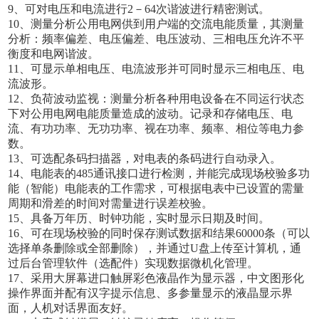
9、可对电压和电流进行2－64次谐波进行精密测试。
10、测量分析公用电网供到用户端的交流电能质量，其测量
分析：频率偏差、电压偏差、电压波动、三相电压允许不平
衡度和电网谐波。
11、可显示单相电压、电流波形并可同时显示三相电压、电
流波形。
12、负荷波动监视：测量分析各种用电设备在不同运行状态
下对公用电网电能质量造成的波动。记录和存储电压、电
流、有功功率、无功功率、视在功率、频率、相位等电力参
数。
13、可选配条码扫描器，对电表的条码进行自动录入。
14、电能表的485通讯接口进行检测，并能完成现场校验多功
能（智能）电能表的工作需求，可根据电表中已设置的需量
周期和滑差的时间对需量进行误差校验。
15、具备万年历、时钟功能，实时显示日期及时间。
16、可在现场校验的同时保存测试数据和结果60000条（可以
选择单条删除或全部删除），并通过U盘上传至计算机，通
过后台管理软件（选配件）实现数据微机化管理。
17、采用大屏幕进口触屏彩色液晶作为显示器，中文图形化
操作界面并配有汉字提示信息、多参量显示的液晶显示界
面，人机对话界面友好。