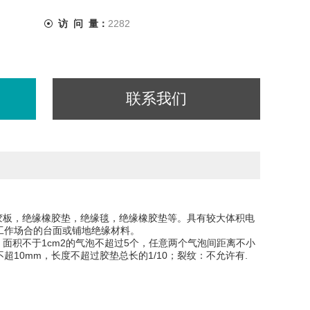
访 问 量：
2282
联系我们
胶板，绝缘橡胶垫，绝缘毯，绝缘橡胶垫等。具有较大体积电
等工作场合的台面或铺地绝缘材料。
面积不于1cm2的气泡不超过5个，任意两个气泡间距离不小
超10mm，长度不超过胶垫总长的1/10；裂纹：不允许有.