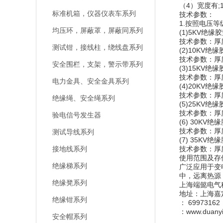
（4）宽度有;1
标准机箱，仪器仪表车系列
技术参数：
1.按照电压
均压环，屏蔽罩，屏蔽同系列
(1)5KV绝缘
技术参数：厚度
测试钳，接线柱，绕线盘系列
(2)10KV绝
技术参数：厚度
安全围栏，支架，警示带系列
(3)15KV绝
技术参数：厚度
电力金具、安全金具系列
(4)20KV绝
技术参数：厚度
绝缘绳、安全绳系列
(5)25KV绝
技术参数：厚度
验电信号发生器
(6) 30KV绝
技术参数：厚度
测试导线系列
(7) 35KV绝
接地线系列
技术参数：厚度
使用范围及存
绝缘梯系列
广泛应用于变
中，远离热源
绝缘凳系列
上海端懿电气
地址：上海嘉
绝缘钳系列
： 69973162
：www.duanyi
安全帽系列