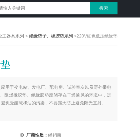
全工器具系列
>
绝缘垫子、橡胶垫系列
>220V红色低压绝缘垫
缘垫
广泛应用于变电站、发电厂、配电房、试验室友以及野外带电
、阻燃橡胶垫、绝缘胶垫应储存在干燥通风的环境中，远
上。避免受酸碱和油的污染，不要露天防止避免阳光直射。
厂商性质：
经销商