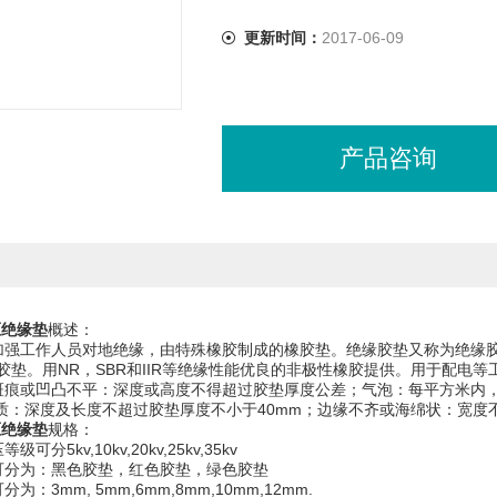
更新时间：
2017-06-09
产品咨询
压绝缘垫
概述：
加强工作人员对地绝缘，由特殊橡胶制成的橡胶垫。绝缘胶垫又称为绝缘
胶垫。用NR，SBR和IIR等绝缘性能优良的非极性橡胶提供。用于配电
斑痕或凹凸不平：深度或高度不得超过胶垫厚度公差；气泡：每平方米内，
杂质：深度及长度不超过胶垫厚度不小于40mm；边缘不齐或海绵状：宽度不
压绝缘垫
规格：
可分5kv,10kv,20kv,25kv,35kv
色可分为：黑色胶垫，红色胶垫，绿色胶垫
为：3mm, 5mm,6mm,8mm,10mm,12mm.