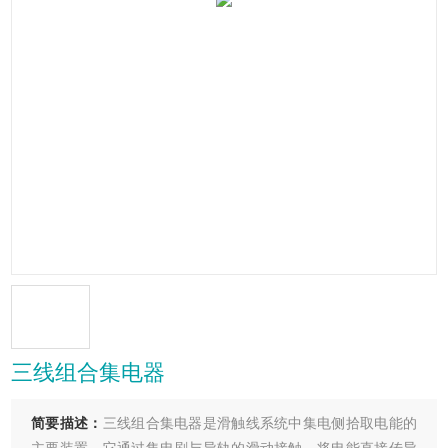
三线组合集电器
简要描述：
三线组合集电器是滑触线系统中集电侧拾取电能的
主要装置，它通过集电刷与导轨的滑动接触，将电能直接传导