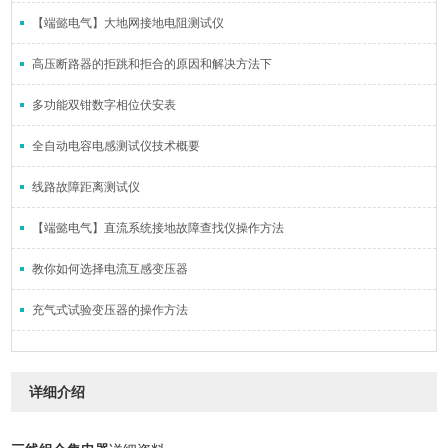
【端懿电气】大地网接地电阻测试仪
高压断路器的拒跳和拒合的原因和解决方法下
多功能双钳数字相位伏安表
全自动电容电感测试仪技术概要
线路故障距离测试仪
【端懿电气】直流系统接地故障查找仪操作方法
教你如何选择电流互感变压器
充气式试验变压器的操作方法
详细介绍