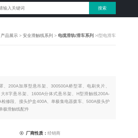
>
产品展示
>
安全滑触线系列
>
电缆滑轨/滑车系列
>Ⅰ型电滑车
型罩、200A加厚型悬吊架、300500A桥型罩、电刷夹片、
、大8字悬吊架、1600A分体式悬吊架、H型滑触线200A-
200A检修段、接头护盒400A、单极集电器拨车、500A接头护
单极滑触线配件
厂商性质：
经销商