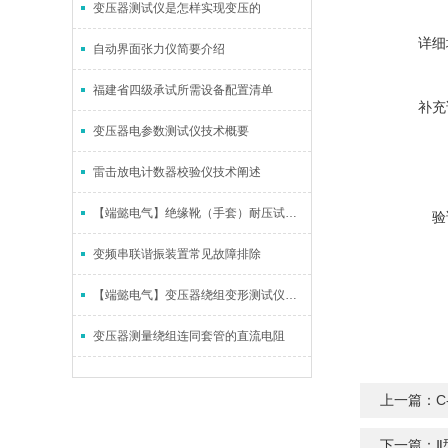
变压器测试仪是怎样实现变压的
详细
自动界面张力仪简要介绍
福建省四级承试所需设备配置清单
补充
变压器电参数测试仪技术概要
雷击放电计数器校验仪技术阐述
【端懿电气】绝缘靴（手套）耐压试验装置的简述
验
变频串联谐振装置常见故障排除
【端懿电气】变压器绕组变形测试仪的使用特点
变压器测量绕组连同套管的直流电阻
上一篇：
C
下一篇：