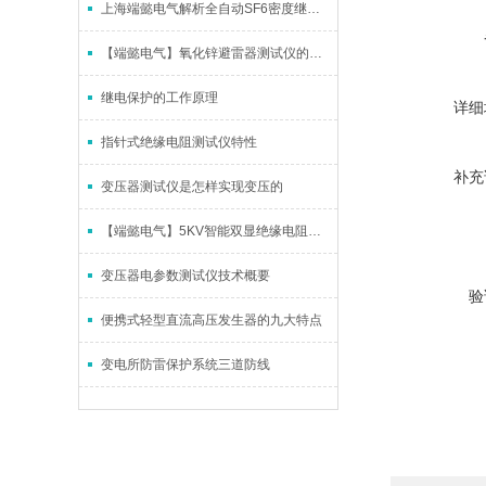
上海端懿电气解析全自动SF6密度继电器校验仪功能特点及参数指标
【端懿电气】氧化锌避雷器测试仪的论述
继电保护的工作原理
详细
指针式绝缘电阻测试仪特性
补充
变压器测试仪是怎样实现变压的
【端懿电气】5KV智能双显绝缘电阻测试仪供应厂家
变压器电参数测试仪技术概要
验
便携式轻型直流高压发生器的九大特点
变电所防雷保护系统三道防线