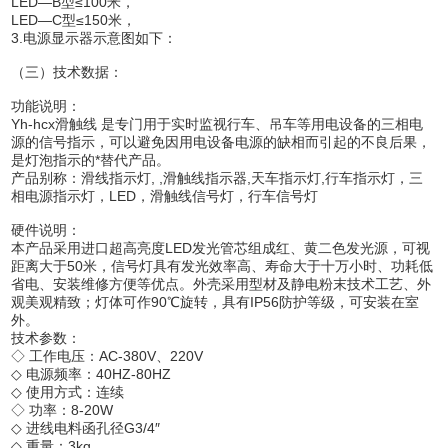
LED—B型≤100米，
LED—C型≤150米，
3.电源显示器示意图如下：
（三）技术数据：
功能说明：
Yh-hcx滑触线 是专门用于实时监视行车、吊车等用电设备的三相电
源的信号指示，可以避免因用电设备电源的缺相而引起的不良后果，
是灯泡指示的*替代产品。
产品别称：滑线指示灯, ,滑触线指示器,天车指示灯,行车指示灯，三
相电源指示灯，LED，滑触线信号灯，行车信号灯
硬件说明：
本产品采用进口超高亮度LED发光管芯组成红、黄二色发光源，可视
距离大于50米，信号灯具有发光效率高、寿命大于十万小时、功耗低
省电、安装维修方便等优点。外壳采用型材及静电粉末技术工艺、外
观美观精致；灯体可作90℃旋转，具有IP56防护等级，可安装在室
外。
技术参数：
◇ 工作电压：AC-380V、220V
◇ 电源频率：40HZ-80HZ
◇ 使用方式：连续
◇ 功率：8-20W
◇ 进线电料函孔径G3/4″
◇ 重量：3kg