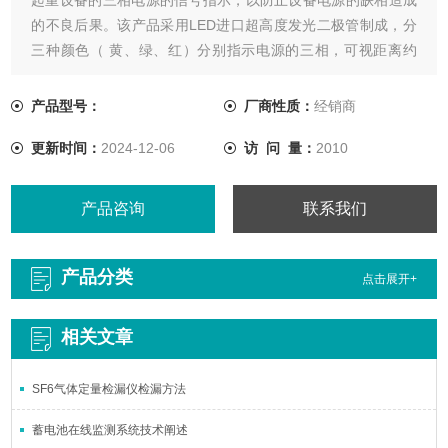
的不良后果。该产品采用LED进口超高度发光二极管制成，分
三种颜色（ 黄、绿、红）分别指示电源的三相，可视距离约
100米，寿命大于十万小时，优于其他同类产品
产品型号：
厂商性质：
经销商
更新时间：
2024-12-06
访 问 量：
2010
产品咨询
联系我们
产品分类
点击展开+
相关文章
SF6气体定量检漏仪检漏方法
蓄电池在线监测系统技术阐述