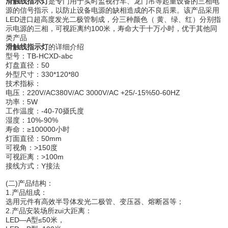
滑触线指示灯
是专门用于实时监视行车、龙门吊等起重设备的三相电
源的信号指示，以防止设备电源的缺相造成的不良后果。该产品采用
LED进口超高度发光二极管制成，分三种颜色（ 黄、绿、红）分别指
示电源的三相，可视距离约100米，寿命大于十万小时，优于其他同
类产品
滑触线指示灯
的详细介绍
型号：TB-HCXD-abc
灯盘直径：50
外型尺寸：330*120*80
技术指标：
电压：220V/AC380V/AC 3000V/AC +25/-15%50-60HZ
功率：5W
工作温度：-40-70摄氏度
湿度：10%-90%
寿命：≥100000小时
灯面直径：50mm
可视角：>150度
可视距离：>100m
接线方式：Y接法
(二)产品结构：
1.产品组成：
选用元件有高效半导体发光二极管、变压器、熔断器等；
2.产品安装场所zui大距离：
LED—A型≤50米，