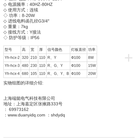
◇ 电源频率：40HZ-80HZ
◇ 使用方式：连续
◇ 功率：8-20W
◇ 进线电料函孔径G3/4″
◇ 重量：7kg
◇ 接线方式：Y接法
◇ 防护等级：IP56
型号
高
宽
厚
信号颜色
灯板直径
功率
+
Yh-hcx-2
320
210
110
R、Y
Ф100
8W
Yh-hcx-3
480
230
110
R、G、Y
Ф100
15W
Yh-hcx-4
680
105
110
R、G、Y、B
Ф100
20W
实物组图的详细介绍:
上海端懿电气科技有限公司
地址：上海嘉定区张掖路333号
： 69973162
：www.duanyidq.com ：shdydq