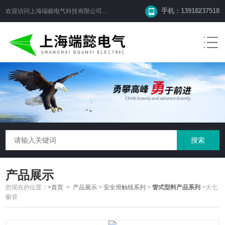
手机：13918237518
欢迎访问
上海端懿电气科技有限公司
网站！
产品展示
您现在的位置：
>首页
>
产品展示
>
安全滑触线系列
>
管式型料产品系列
>大七
极管