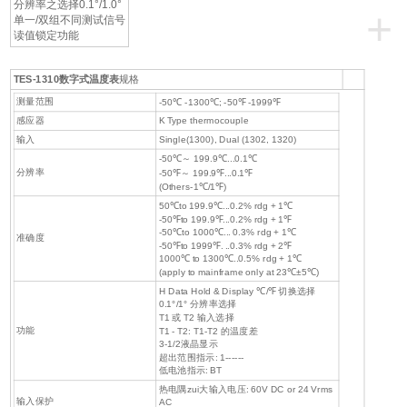
分辨率之选择0.1°/1.0°
+
单一/双组不同测试信号
读值锁定功能
TES-1310数字式温度表
规格
测量范围
-50℃ -1300℃; -50℉ -1999℉
感应器
K Type thermocouple
输入
Single(1300), Dual (1302, 1320)
-50℃～ 199.9℃...0.1℃
分辨率
-50℉～ 199.9℉...0.1℉
(Others-1℃/1℉)
50℃to 199.9℃...0.2% rdg + 1℃
-50℉to 199.9℉...0.2% rdg + 1℉
-50℃to 1000℃... 0.3% rdg + 1℃
准确度
-50℉to 1999℉. ..0.3% rdg + 2℉
1000℃ to 1300℃..0.5% rdg + 1℃
(apply to mainframe only at 23℃±5℃)
H Data Hold & Display ℃/℉ 切换选择
0.1°/1° 分辨率选择
T1 或 T2 输入选择
功能
T1 - T2: T1-T2 的温度差
3-1/2液晶显示
超出范围指示: 1------
低电池指示: BT
热电隅zui大输入电压: 60V DC or 24 Vrms
输入保护
AC