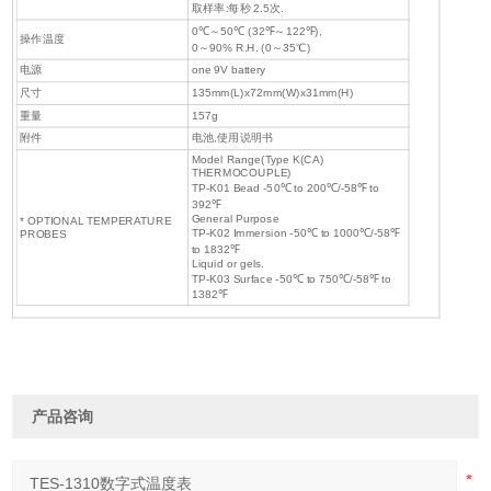
取样率:每秒 2.5次.
0℃～50℃ (32℉～122℉),
操作温度
0～90% R.H. (0～35℃)
电源
one 9V battery
尺寸
135mm(L)x72mm(W)x31mm(H)
重量
157g
附件
电池,使用说明书
Model Range(Type K(CA)
THERMOCOUPLE)
TP-K01 Bead -50℃ to 200℃/-58℉ to
392℉
General Purpose
* OPTIONAL TEMPERATURE
TP-K02 Immersion -50℃ to 1000℃/-58℉
PROBES
to 1832℉
Liquid or gels.
TP-K03 Surface -50℃ to 750℃/-58℉ to
1382℉
产品咨询