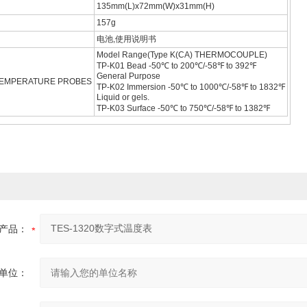
135mm(L)x72mm(W)x31mm(H)
157g
电池,使用说明书
Model Range(Type K(CA) THERMOCOUPLE)
TP-K01 Bead -50℃ to 200℃/-58℉ to 392℉
General Purpose
 TEMPERATURE PROBES
TP-K02 Immersion -50℃ to 1000℃/-58℉ to 1832℉
Liquid or gels.
TP-K03 Surface -50℃ to 750℃/-58℉ to 1382℉
产品：
单位：