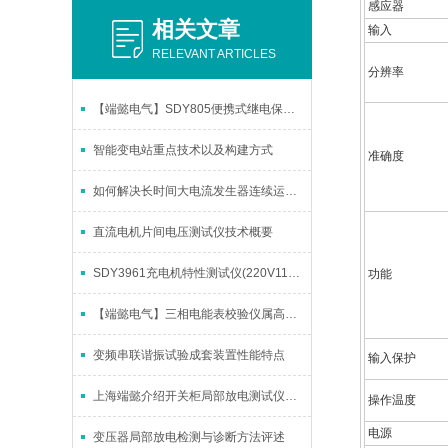
感应器
相关文章
输入
RELEVANT ARTICLES
分辨率
【端懿电气】SDY805便携式继电保护测试仪的概述
智能变电站重点技术以及构建方式
准确度
如何解决长时间大电流发生器连续运行时的散热与温漂问题
直流电机片间电压测试仪技术概要
SDY3961充电机特性测试仪(220V110V50A)的功能特点
功能
【端懿电气】三相电能表校验仪属高精密仪器
变频串联谐振试验成套装置性能特点
输入保护
上海端懿介绍开关柜局部放电测试仪的使用方法
操作温度
电源
变压器局部放电检测与诊断方法评述