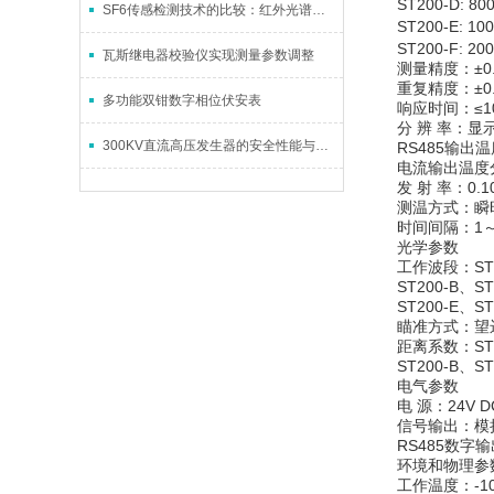
ST200-D: 8
SF6传感检测技术的比较：红外光谱吸收技术
ST200-E: 1
ST200-F: 2
瓦斯继电器校验仪实现测量参数调整
测量精度：±0.
重复精度：±0.
多功能双钳数字相位伏安表
响应时间：≤10
分 辨 率：显
300KV直流高压发生器的安全性能与操作注意事项介绍
RS485输出
电流输出温度
发 射 率：0.1
测温方式：瞬时
时间间隔：1～
光学参数
工作波段：ST20
ST200-B、ST
ST200-E、ST
瞄准方式：望
距离系数：ST20
ST200-B、ST
电气参数
电 源：24V DC
信号输出：模
RS485数字
环境和物理参
工作温度：-1