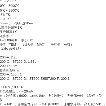
00℃～2500℃
000℃～3000℃
000℃～3500℃
5％FS
3％F或±1℃
0ms，zui快可达20ms
示温度分辨率1℃
温度分辨率1℃
分辨率1℃
0～1.00可调，步长0.01
值（TEM）、zui大值（MAX）、平均值（AVG）
30秒 步长1秒
0-A: 2.2um
200-C、ST200-D: 1.55um
200-F: 1um
远镜目视瞄准
0-A: 150：1
200-C、ST200-D、ST200-E和ST200-F: 200:1
 ±10%,100mA
拟电流输出：4～20mA
输出：波特率：9600、1位起始位、8位数据位、无奇偶校验、1位停止位
数
0℃～60℃；使用空气冷却zui高可到100℃；使用水冷却zui高可到150℃；