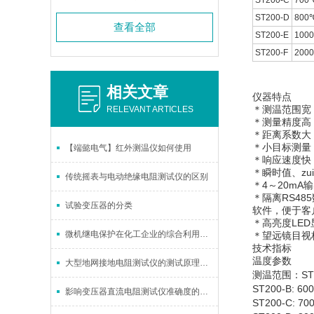
ST200-C
700
ST200-D
800
查看全部
ST200-E
100
ST200-F
200
相关文章
仪器特点
＊测温范围宽，
RELEVANT ARTICLES
＊测量精度高，
＊距离系数大，
＊小目标测量，
【端懿电气】红外测温仪如何使用
＊响应速度快，
＊瞬时值、z
传统摇表与电动绝缘电阻测试仪的区别
＊4～20mA
＊隔离RS48
试验变压器的分类
软件，便于客
＊高亮度LE
微机继电保护在化工企业的综合利用和研究
＊望远镜目视
技术指标
温度参数
大型地网接地电阻测试仪的测试原理和使用注意事项
测温范围：ST20
ST200-B: 6
影响变压器直流电阻测试仪准确度的因素有哪些？
ST200-C: 7