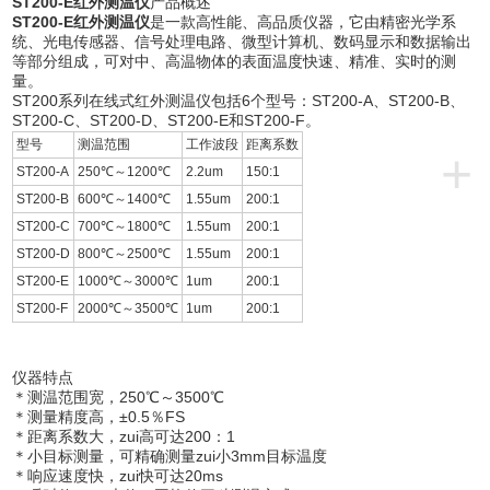
ST200-E红外测温仪
产品概述
ST200-E红外测温仪
是一款高性能、高品质仪器，它由精密光学系
统、光电传感器、信号处理电路、微型计算机、数码显示和数据输出
等部分组成，可对中、高温物体的表面温度快速、精准、实时的测
量。
ST200系列在线式红外测温仪包括6个型号：ST200-A、ST200-B、
ST200-C、ST200-D、ST200-E和ST200-F。
型号
测温范围
工作波段
距离系数
+
ST200-A
250℃～1200℃
2.2um
150:1
ST200-B
600℃～1400℃
1.55um
200:1
ST200-C
700℃～1800℃
1.55um
200:1
ST200-D
800℃～2500℃
1.55um
200:1
ST200-E
1000℃～3000℃
1um
200:1
ST200-F
2000℃～3500℃
1um
200:1
仪器特点
＊测温范围宽，250℃～3500℃
＊测量精度高，±0.5％FS
＊距离系数大，zui高可达200：1
＊小目标测量，可精确测量zui小3mm目标温度
＊响应速度快，zui快可达20ms