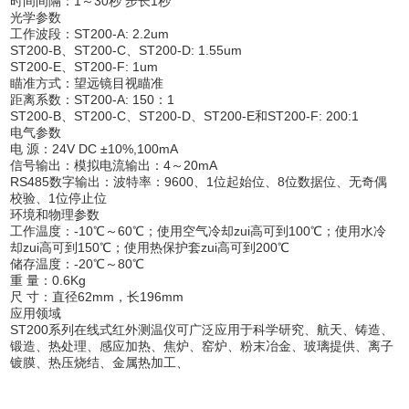
时间间隔：1～30秒 步长1秒
光学参数
工作波段：ST200-A: 2.2um
ST200-B、ST200-C、ST200-D: 1.55um
ST200-E、ST200-F: 1um
瞄准方式：望远镜目视瞄准
距离系数：ST200-A: 150：1
ST200-B、ST200-C、ST200-D、ST200-E和ST200-F: 200:1
电气参数
电 源：24V DC ±10%,100mA
信号输出：模拟电流输出：4～20mA
RS485数字输出：波特率：9600、1位起始位、8位数据位、无奇偶
校验、1位停止位
环境和物理参数
工作温度：-10℃～60℃；使用空气冷却zui高可到100℃；使用水冷
却zui高可到150℃；使用热保护套zui高可到200℃
储存温度：-20℃～80℃
重 量：0.6Kg
尺 寸：直径62mm，长196mm
应用领域
ST200系列在线式红外测温仪可广泛应用于科学研究、航天、铸造、
锻造、热处理、感应加热、焦炉、窑炉、粉末冶金、玻璃提供、离子
镀膜、热压烧结、金属热加工、