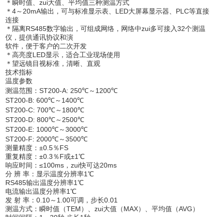
＊瞬时值、zui大值、平均值三种测温方式
＊4～20mA输出，可与标准显示表、LED大屏幕显示器、PLC等直接
连接
＊隔离RS485数字输出，可组成网络，网络中zui多可接入32个测温
仪，提供通讯协议和演
软件，便于客户的二次开发
＊高亮度LED显示，适合工业现场使用
＊望远镜目视标准，清晰、直观
技术指标
温度参数
测温范围：ST200-A: 250℃～1200℃
ST200-B: 600℃～1400℃
ST200-C: 700℃～1800℃
ST200-D: 800℃～2500℃
ST200-E: 1000℃～3000℃
ST200-F: 2000℃～3500℃
测量精度：±0.5％FS
重复精度：±0.3％F或±1℃
响应时间：≤100ms，zui快可达20ms
分 辨 率：显示温度分辨率1℃
RS485输出温度分辨率1℃
电流输出温度分辨率1℃
发 射 率：0.10～1.00可调，步长0.01
测温方式：瞬时值（TEM）、zui大值（MAX）、平均值（AVG）