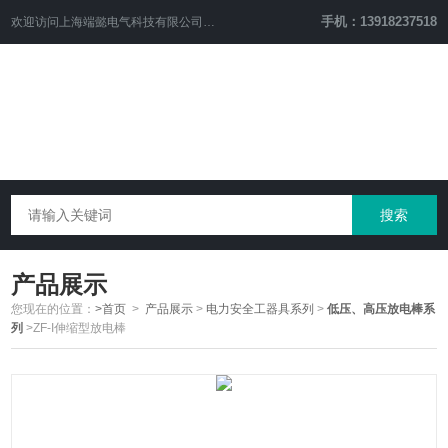
手机：13918237518
欢迎访问
上海端懿电气科技有限公司
网站！
产品展示
您现在的位置：
>首页
>
产品展示
>
电力安全工器具系列
>
低压、高压放电棒系
列
>ZF-I伸缩型放电棒