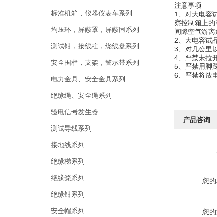
注意事项
标准机箱，仪器仪表车系列
1、对大电容
察控制箱上的
均压环，屏蔽罩，屏蔽同系列
间隙空气游离
2、大电容试
测试钳，接线柱，绕线盘系列
3、对几公里
4、严禁未
安全围栏，支架，警示带系列
5、严禁用
6、严禁将放
电力金具、安全金具系列
绝缘绳、安全绳系列
验电信号发生器
产品咨询
测试导线系列
接地线系列
绝缘梯系列
绝缘凳系列
您的
绝缘钳系列
安全帽系列
您的