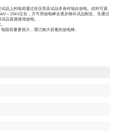
使试品上的电荷通过倍压筒及试品本身对地自放电。此时可观
V～15kV左右，方可用放电棒去逐步移向试品附近。先通过
i后将试品直接接地放电。
成正比。
电。电阻容量要很大，需订购大容量的放电棒。