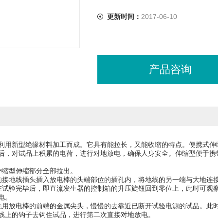
更新时间：
2017-06-10
产品咨询
利用新型绝缘材料加工而成。它具有能拉长，又能收缩的特点。便携式伸
后，对试品上积累的电荷，进行对地放电，确保人身安全。伸缩型便于携
式伸缩型伸缩部分全部拉出。
的接地线插头插入放电棒的头端部位的插孔内，将地线的另一端与大
在试验完毕后，即直流发生器的控制箱的升压旋钮回到零位上，此时可观察直
可放电。
先用放电棒的前端的金属尖头，慢慢的去靠近已断开试验电源的试品。此
线上的钩子去钩住试品，进行第二次直接对地放电。