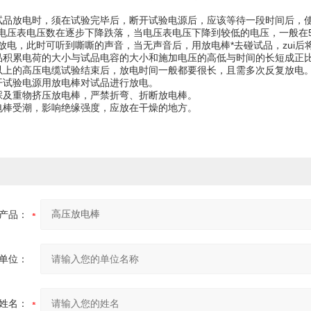
试品放电时，须在试验完毕后，断开试验电源后，应该等待一段时间后，
电压表电压数在逐步下降跌落，当电压表电压下降到较低的电压，一般在5k
放电，此时可听到嘶嘶的声音，当无声音后，用放电棒*去碰试品，zu
品积累电荷的大小与试品电容的大小和施加电压的高低与时间的长短
以上的高压电缆试验结束后，放电时间一般都要很长，且需多次反复放
拉开试验电源用放电棒对试品进行放电。
脚踩及重物挤压放电棒，严禁折弯、折断放电棒。
电棒受潮，影响绝缘强度，应放在干燥的地方。
产品：
单位：
姓名：