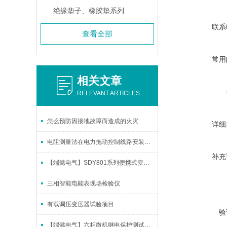
绝缘垫子、橡胶垫系列
联系
查看全部
常用
相关文章
RELEVANT ARTICLES
怎么预防因接地故障而造成的火灾
详细
电阻测量法在电力拖动控制线路安装中的应用
补充
【端懿电气】SDY801系列便携式变频谐振升压装置
三相智能电能表现场检验仪
有载调压变压器试验项目
验
【端懿电气】六相微机继电保护测试仪概述