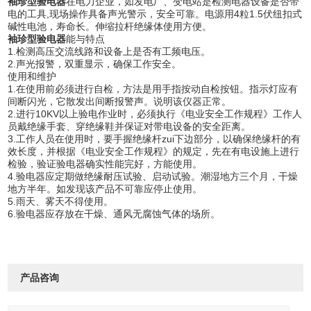
袖珍型验电器
在电力企业，如发电厂、变电站是检测电器设备是否带
电的工具,现场操作具备声光警示，安全可靠。电源用4粒1.5伏纽扣式
碱性电池，寿命长。伸缩拉杆绝缘体使用方便。
袖珍型验电器
能与特点
1.检测高压交流线路和设备上是否有工频电压。
2.声光报警，双重显示，确保工作安全。
使用和维护
1.在使用前必须进行自检，方法是用手指按动自检按钮。指示灯应有
间断闪光，它散发出间断报警声。说明该仪器正常。
2.进行10KV以上验电作业时，必须执行《电业安全工作规程》工作人
员戴绝缘手套、穿绝缘鞋并保证对带电设备的安全距离。
3.工作人员在使用时，要手握绝缘杆zui下边部分，以确保绝缘杆的有
效长度，并根据《电业安全工作规程》的规定，先在有电设施上进行
检验，验证验电器确实性能完好，方能使用。
4.验电器应定期做绝缘耐压试验、启动试验。潮湿地方三个月，干燥
地方半年。如发现该产品不可靠应停止使用。
5.雨天、雾天不得使用。
6.验电器应存放在干燥、通风无腐蚀气体的场所。
产品咨询