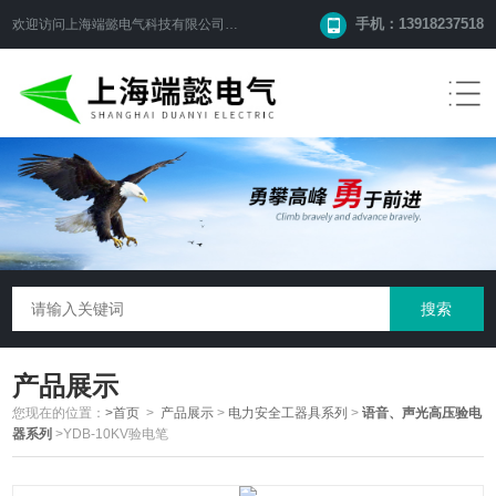
手机：13918237518
欢迎访问
上海端懿电气科技有限公司
网站！
产品展示
您现在的位置：
>首页
>
产品展示
>
电力安全工器具系列
>
语音、声光高压验电
器系列
>YDB-10KV验电笔