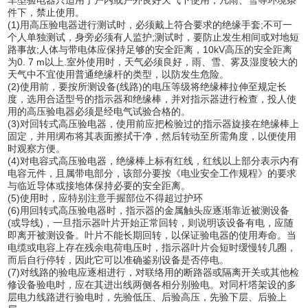
件下，禁止使用。
(1)用高压验电器进行测试时，必须戴上符合要求的绝缘手套;不可一
个人单独测试，身旁必须有人监护;测试时，要防止发生相间或对地短
路事故;人体与带电体应保持足够的安全距离，10kV高压的安全距离
为0. 7 m以上.室外使用时，天气必须良好，雨、雪、雾及湿度较大的
天气中不宜使用普通绝缘杆的类型，以防发生危险。
(2)使用前，要按所测设备(线路)的电压等级将绝缘棒拉伸至规定长
度，选用合适型号的指示器和绝缘棒，并对指示器进行检查，投人使
用的高压验电器必须是经电气试验合格的。
(3)对回转式高压验电器，使用前应把检验过的指示器旋接在绝缘棒上
固定，并用绸布将其表面擦拭干净，然后转动至所需角度，以便使用
时观察方便。
(4)对电容式高压验电器，绝缘棒上标有红线，红线以上部分表示内有
电容元件，且属带电部分，该部分要按《电业安全工作规程》的要求
与临近导体或接地体保持必要的安全距离。
(5)使用时，应特别注意手握部位不得超过护环
(6)用回转式高压验电器时，指示器的金属触头应逐渐靠近被测设备
(或导线)，一旦指示器叶片开始正常回转，则说明该设备有电，应随
即离开被测设备。叶片不能长期回转，以保证验电器的使用寿命。当
电缆或电容上存在残余电荷电压时，指示器叶片会短时缓慢转几圈，
而后自行停转，因此它可以准确鉴别设备是否停电。
(7)对线路的验电应逐相进行，对联络用的断路器或隔离开关或其他检
修设备验电时，应在其进出线两侧各相分别验电。对同杆塔架设的多
层电力线路进行验电时，先验低压、后验高压，先验下层、后验上