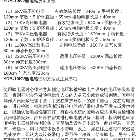
YDB-10KV验电笔
技术参数
（1）6KV高压验电器 有效绝缘长度：840mm 手柄长度：
120mm 节数：5 护环直径：55mm 接触电极长度：40mm
（2）10KV高压验电器 有效绝缘长度：840mm 手柄长度：
120mm 节数：5 护环直径：55mm 接触电极长度：40mm
（3）35KV高压验电器 有效绝缘长度：1870mm 手柄长度：
120mm 节数：5 护环直径：57mm 接触电极长度：50mm
（4）110KV高压验电器 适用电压等级：110KV 回态长度
60cm 伸态长度200cm
（5）220KV高压验电器 适用电压等级：220KV 回态长度
80cm 伸态长度300cm
（6）500KV高压验电器 适用电压等级：500KV 回态长度
160cm 伸态长度720cm
YDB-10KV验电笔
使用方法及注意事项
使用验电器时必须注意其额定电压和被检验电气设备的电压等级相适
应，否则可能会危及验电操作人员的人身安全或造成误判断。验电时
操作人员应戴绝缘手套，手握在罩护环以下的握手部位，先在有电设
备上进行检验，检验时应渐渐将验电器移近带电设备至发光或发声时
止，以确认验电器性能完好，有自检系统的验电器应先揿动自检钮确
认验电器完好，然后再在需要进行验电的设备上检测，检测时也应渐
渐将验电器移近待测设备，直至触及设备导电部位，此过程若一直无
声、光指示，则可判定该设备不带电，反之，如在移近过程中突然发
光或发声，即认为该设备带电，即可停止移近，结束验电。 另外，风
车型验电器只适用于户内或户外良好天气下使用，凡雨、雪等环境条