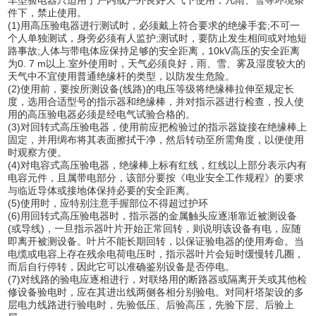
件下，禁止使用。
(1)用高压验电器进行测试时，必须戴上符合要求的绝缘手套;不可一
个人单独测试，身旁必须有人监护;测试时，要防止发生相间或对地短
路事故;人体与带电体应保持足够的安全距离，10kV高压的安全距离
为0. 7 m以上.室外使用时，天气必须良好，雨、雪、雾及湿度较大的
天气中不宜使用普通绝缘杆的类型，以防发生危险。
(2)使用前，要按所测设备(线路)的电压等级将绝缘棒拉伸至规定长
度，选用合适型号的指示器和绝缘棒，并对指示器进行检查，投人使
用的高压验电器必须是经电气试验合格的。
(3)对回转式高压验电器，使用前应把检验过的指示器旋接在绝缘棒上
固定，并用绸布将其表面擦拭干净，然后转动至所需角度，以便使用
时观察方便。
(4)对电容式高压验电器，绝缘棒上标有红线，红线以上部分表示内有
电容元件，且属带电部分，该部分要按《电业安全工作规程》的要求
与临近导体或接地体保持必要的安全距离。
(5)使用时，应特别注意手握部位不得超过护环
(6)用回转式高压验电器时，指示器的金属触头应逐渐靠近被测设备
(或导线)，一旦指示器叶片开始正常回转，则说明该设备有电，应随
即离开被测设备。叶片不能长期回转，以保证验电器的使用寿命。当
电缆或电容上存在残余电荷电压时，指示器叶片会短时缓慢转几圈，
而后自行停转，因此它可以准确鉴别设备是否停电。
(7)对线路的验电应逐相进行，对联络用的断路器或隔离开关或其他检
修设备验电时，应在其进出线两侧各相分别验电。对同杆塔架设的多
层电力线路进行验电时，先验低压、后验高压，先验下层、后验上