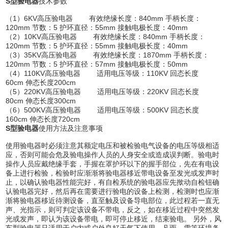
S型验电器
技术参数
（1）6KV高压验电器 有效绝缘长度：840mm 手柄长度：
120mm 节数：5 护环直径：55mm 接触电极长度：40mm
（2）10KV高压验电器 有效绝缘长度：840mm 手柄长度：
120mm 节数：5 护环直径：55mm 接触电极长度：40mm
（3）35KV高压验电器 有效绝缘长度：1870mm 手柄长度：
120mm 节数：5 护环直径：57mm 接触电极长度：50mm
（4）110KV高压验电器 适用电压等级：110KV 回态长度
60cm 伸态长度200cm
（5）220KV高压验电器 适用电压等级：220KV 回态长度
80cm 伸态长度300cm
（6）500KV高压验电器 适用电压等级：500KV 回态长度
160cm 伸态长度720cm
S型验电器
使用方法及注意事项
使用验电器时必须注意其额定电压和被检验电气设备的电压等级相适
应，否则可能会危及验电操作人员的人身安全或造成误判断。验电时
操作人员应戴绝缘手套，手握在罩护环以下的握手部位，先在有电设
备上进行检验，检验时应渐渐将验电器移近带电设备至发光或发声时
止，以确认验电器性能完好，有自检系统的验电器应先揿动自检钮确
认验电器完好，然后再在需要进行验电的设备上检测，检测时也应渐
渐将验电器移近待测设备，直至触及设备导电部位，此过程若一直无
声、光指示，则可判定该设备不带电，反之，如在移近过程中突然发
光或发声，即认为该设备带电，即可停止移近，结束验电。 另外，风
车型验电器只适用于户内或户外良好天气下使用，凡雨、雪等环境条