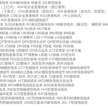
张线夹 NXH耐张线夹 绝缘罩 JXL楔型线夹
夹（上扛式） XGF铝合金悬垂线夹（悬扛通用）
 （下垂式） CGH悬垂线夹（提包式） XGF悬垂线夹（提包式、防晕型）
垂线夹 CS铝合金悬垂线夹 XGU悬垂线夹（中心回转式）
 XGF悬垂线夹 DTL铜铝接线端子
夹 SL铝设备线夹 NY液压型耐张线夹 NB耐张线夹（爆压型） 钢绞线 WN
可锻铸铁耐张线夹 NU线夹 NUT线夹
B联板 LV联板 LBD联板 LBS联板 BN2联板 BN联板
联板 LFB联板 DT调整环 LSZ十字挂板 LH花篮螺丝
QP型球头挂环 QPG型球头挂环 QH型球头挂板 UB挂板
拉环 ZS挂板 ZBS挂板 PS挂板 P挂板 V挂板 VD挂板
EB联塔挂板 U型螺丝 GD挂点金具 ZCJ支撑架 QY牵引板
D避雷线悬垂吊架 PT调整板 L联板 LF联板 ZH型挂环
F防振锤 PDZ组合型防振锤 铝包带 FYH预绞线防线条
ZC重锤片 ZD重锤片 JB异型并沟线夹 JB并沟线夹
T/J铜螺栓线夹 CCT型铜线夹 MS铝母伸缩节 MST钢母线伸缩节
伸缩节 MG铜铝过渡板 MSC槽形母线伸缩节 MGS管母线伸缩节
夹 JNY四变二线夹 JR六变二线夹 JY接续管 JYD接续管
 JB并沟线夹 JYT跳线线夹 MCD槽形母线吊挂金具
隔垫 MCN槽形母线固定金具 MJG矩形母线间隔垫
具 JNE架空绝缘楔型线夹 FHJ型避雷击线夹
地环装置 JCG型悬垂线夹 BJC接地线夹
CD型穿刺接地线夹 JJC型绝缘穿刺线夹 NEK系列绝缘耐张线夹
系列绝缘接地线夹 JNS四芯集束式耐张线夹 JDL-T型接地线夹