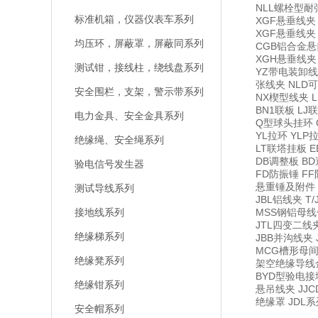
NLL螺栓型耐
标准机箱，仪器仪表车系列
XGF悬垂线
XGF悬垂线夹
均压环，屏蔽罩，屏蔽同系列
CGB铝合金悬
XGH悬垂线夹
测试钳，接线柱，绕线盘系列
YZ带电装卸线
张线夹 NLD
安全围栏，支架，警示带系列
NX楔型线夹 L
BN1联板 LJ
电力金具、安全金具系列
Q型球头挂环 
YL拉环 YLP
绝缘绳、安全绳系列
LT联塔挂板 
DB调整板 B
验电信号发生器
FD防振锤 F
悬重锤及附件 
测试导线系列
JBL铝线夹 
接地线系列
MSS钢铝母线
JTL四变二线
绝缘梯系列
JBB并沟线夹
MCG槽形母间
绝缘凳系列
架空绝缘导线金
BYD型验电接
绝缘钳系列
悬吊线夹 JJ
绝缘罩 JDL
安全帽系列