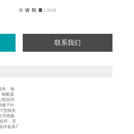
访 问 量：
3218
联系我们
线夹、地
、熔断器
U型挂环、
绝缘子针
T型线夹
针式绝缘
挂环、开
温州金具厂