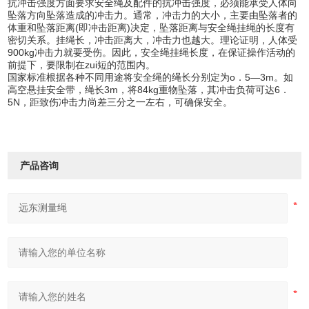
抗冲击强度方面要求安全绳及配件的抗冲击强度，必须能承受人体向
坠落方向坠落造成的冲击力。通常，冲击力的大小，主要由坠落者的
体重和坠落距离(即冲击距离)决定，坠落距离与安全绳挂绳的长度有
密切关系。挂绳长，冲击距离大，冲击力也越大。理论证明，人体受
900kg冲击力就要受伤。因此，安全绳挂绳长度，在保证操作活动的
前提下，要限制在zui短的范围内。
国家标准根据各种不同用途将安全绳的绳长分别定为o．5—3m。如
高空悬挂安全带，绳长3m，将84kg重物坠落，其冲击负荷可达6．
5N，距致伤冲击力尚差三分之一左右，可确保安全。
产品咨询