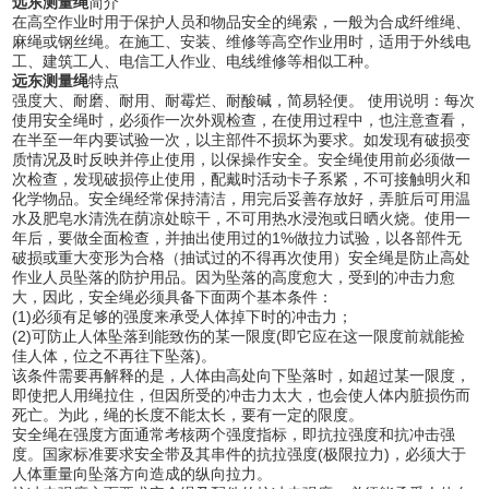
远东测量绳
简介
在高空作业时用于保护人员和物品安全的绳索，一般为合成纤维绳、
麻绳或钢丝绳。在施工、安装、维修等高空作业用时，适用于外线电
工、建筑工人、电信工人作业、电线维修等相似工种。
远东测量绳
特点
强度大、耐磨、耐用、耐霉烂、耐酸碱，简易轻便。 使用说明：每次
使用安全绳时，必须作一次外观检查，在使用过程中，也注意查看，
在半至一年内要试验一次，以主部件不损坏为要求。如发现有破损变
质情况及时反映并停止使用，以保操作安全。安全绳使用前必须做一
次检查，发现破损停止使用，配戴时活动卡子系紧，不可接触明火和
化学物品。安全绳经常保持清洁，用完后妥善存放好，弄脏后可用温
水及肥皂水清洗在荫凉处晾干，不可用热水浸泡或日晒火烧。使用一
年后，要做全面检查，并抽出使用过的1%做拉力试验，以各部件无
破损或重大变形为合格（抽试过的不得再次使用）安全绳是防止高处
作业人员坠落的防护用品。因为坠落的高度愈大，受到的冲击力愈
大，因此，安全绳必须具备下面两个基本条件：
(1)必须有足够的强度来承受人体掉下时的冲击力；
(2)可防止人体坠落到能致伤的某一限度(即它应在这一限度前就能捡
佳人体，位之不再往下坠落)。
该条件需要再解释的是，人体由高处向下坠落时，如超过某一限度，
即使把人用绳拉住，但因所受的冲击力太大，也会使人体内脏损伤而
死亡。为此，绳的长度不能太长，要有一定的限度。
安全绳在强度方面通常考核两个强度指标，即抗拉强度和抗冲击强
度。国家标准要求安全带及其串件的抗拉强度(极限拉力)，必须大于
人体重量向坠落方向造成的纵向拉力。