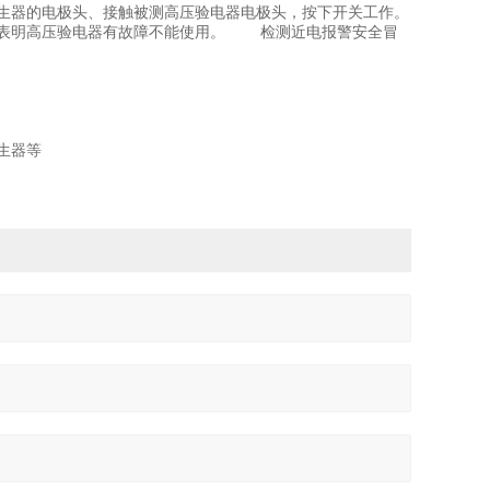
生器的电极头、接触被测高压验电器电极头，按下开关工作。
号表明高压验电器有故障不能使用。 检测近电报警安全冒
生器等