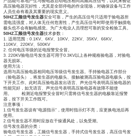
产品能可靠地产生与验电器启动电压相同高频高压信号，以此来验证
高压验电器完好性，尤其是全部停电的作业现场，对确保设备与工作
人员生命有着及其重要的现实意义。
50HZ工频信号发生器
安全可靠，产生的高压信号只适用于验电器所
需电流强度，对人体无任何危害性，产生高压信号时即使用手触摸电
极头也不会有触电感觉。为广大电业人员理想可靠的安全检验工具。
50HZ工频信号发生器
技术参数：
1. 适用范围：0.1KV、6KV、10KV、22KV、35KV、66KV、
110KV、220KV、500KV
2. 任何电压等级的近电报警安全冒。
3. 220KV验电信号发生器可用于0.3KV以上各种规格验电器，对验电
器无损坏。
使用方法：
选用与高压验电器相同电压等级信号发生器。手持验电器工作部分
（验电器头），将发生器的电极头、接触被测高压验电器电极头，按
下开关工作。此时高压验电器发出语言、声光信号表明高压验电器的
性能完好，如无语言、声光信号表明高压验电器有故障不能使
用。 检测近电报警安全冒时只需将信号发生器的电极靠近报警
器，按下开关工作既可。
注意事项：
1.信号发生器设有“电源指示”，使用时指示灯不亮，应更换电池后再
使用。
2.信号发生器不用时应放在干燥通风处，以免受潮。
信号发生器的分类：
验电信号发生器，工频信号发生器，手持式信号发生器，高压信号发