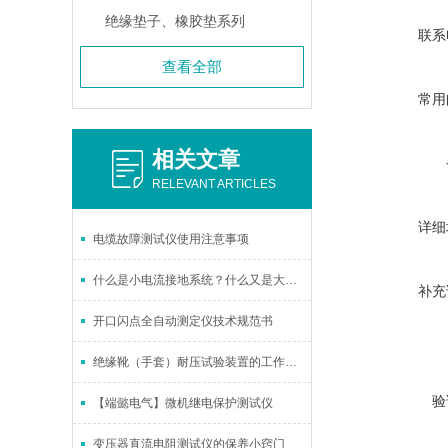
绝缘垫子、橡胶垫系列
联系
查看全部
常用
相关文章
RELEVANT ARTICLES
详细
电缆故障测试仪使用注意事项
什么是小电流接地系统？什么又是大电流接地系统？
补充
开口闪点全自动测定仪技术规范书
绝缘靴（手套）耐压试验装置的工作原理及结构设计
验
【端懿电气】微机继电保护测试仪
变压器直流电阻测试仪的保养小窍门