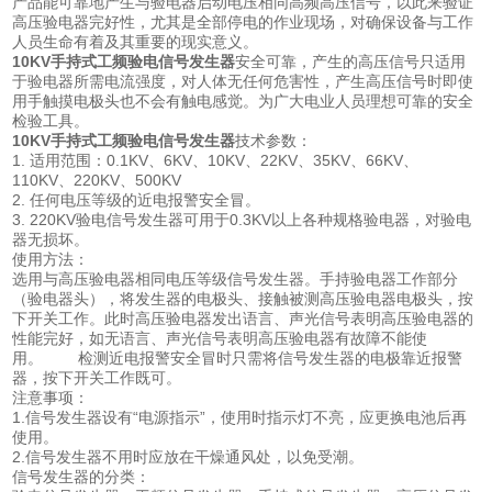
产品能可靠地产生与验电器启动电压相同高频高压信号，以此来验证
高压验电器完好性，尤其是全部停电的作业现场，对确保设备与工作
人员生命有着及其重要的现实意义。
10KV手持式工频验电信号发生器
安全可靠，产生的高压信号只适用
于验电器所需电流强度，对人体无任何危害性，产生高压信号时即使
用手触摸电极头也不会有触电感觉。为广大电业人员理想可靠的安全
检验工具。
10KV手持式工频验电信号发生器
技术参数：
1. 适用范围：0.1KV、6KV、10KV、22KV、35KV、66KV、
110KV、220KV、500KV
2. 任何电压等级的近电报警安全冒。
3. 220KV验电信号发生器可用于0.3KV以上各种规格验电器，对验电
器无损坏。
使用方法：
选用与高压验电器相同电压等级信号发生器。手持验电器工作部分
（验电器头），将发生器的电极头、接触被测高压验电器电极头，按
下开关工作。此时高压验电器发出语言、声光信号表明高压验电器的
性能完好，如无语言、声光信号表明高压验电器有故障不能使
用。 检测近电报警安全冒时只需将信号发生器的电极靠近报警
器，按下开关工作既可。
注意事项：
1.信号发生器设有“电源指示”，使用时指示灯不亮，应更换电池后再
使用。
2.信号发生器不用时应放在干燥通风处，以免受潮。
信号发生器的分类：