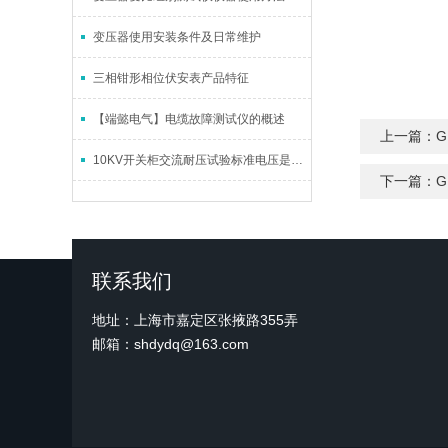
变压器使用安装条件及日常维护
三相钳形相位伏安表产品特征
【端懿电气】电缆故障测试仪的概述
上一篇：
G
10KV开关柜交流耐压试验标准电压是多少
下一篇：
G
联系我们
地址：上海市嘉定区张掖路355弄
邮箱：shdydq@163.com