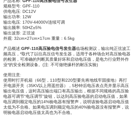
产品名称:
GPF-110高压验电信号发生器
规格型号: GPF-110
供电电压: DC12V
输出功率: 12W
输出电压: 170V-44000V连续可调
输出频率: 50HZ±5%
输出波形: 正弦波
外观: 32cm×27cm×17cm 重量：6.5kg
产品概述:
GPF-110高压验电信号发生器
临场检测议，输出纯正弦波工
频高压，*取代了以往高压信号发生器，适用于各种场合对高压验电器
的检测，可准确的判断其质量好坏和启动电压值，是电力行业野外作
业*的安全检测设备。(注: 不可做绝缘杆的耐压实验)
使用注意:
使用时打开机箱（66型，110型和220型要先将地线牢固接地）再打
开电源开关（35KV以上用遥控器），5秒钟后电压表点亮并显示高压
输出电压值，这时高压输出端口有高压输出，根据不同规格的高压验
电器可调节“电压调节”旋钮，以达到高压验电器的启动电压值，如果
电压调到额定电压的14%验电器有报警声，说明该验电器启动电压值
太低为不合格。如果电压调到额定电压的40%验电器没有报警声，说
明验电器启动电压值太高也为不合格。