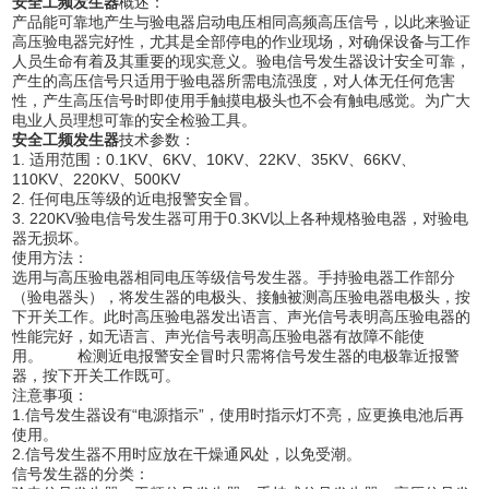
安全工频发生器
概述：
产品能可靠地产生与验电器启动电压相同高频高压信号，以此来验证
高压验电器完好性，尤其是全部停电的作业现场，对确保设备与工作
人员生命有着及其重要的现实意义。验电信号发生器设计安全可靠，
产生的高压信号只适用于验电器所需电流强度，对人体无任何危害
性，产生高压信号时即使用手触摸电极头也不会有触电感觉。为广大
电业人员理想可靠的安全检验工具。
安全工频发生器
技术参数：
1. 适用范围：0.1KV、6KV、10KV、22KV、35KV、66KV、
110KV、220KV、500KV
2. 任何电压等级的近电报警安全冒。
3. 220KV验电信号发生器可用于0.3KV以上各种规格验电器，对验电
器无损坏。
使用方法：
选用与高压验电器相同电压等级信号发生器。手持验电器工作部分
（验电器头），将发生器的电极头、接触被测高压验电器电极头，按
下开关工作。此时高压验电器发出语言、声光信号表明高压验电器的
性能完好，如无语言、声光信号表明高压验电器有故障不能使
用。 检测近电报警安全冒时只需将信号发生器的电极靠近报警
器，按下开关工作既可。
注意事项：
1.信号发生器设有“电源指示”，使用时指示灯不亮，应更换电池后再
使用。
2.信号发生器不用时应放在干燥通风处，以免受潮。
信号发生器的分类：