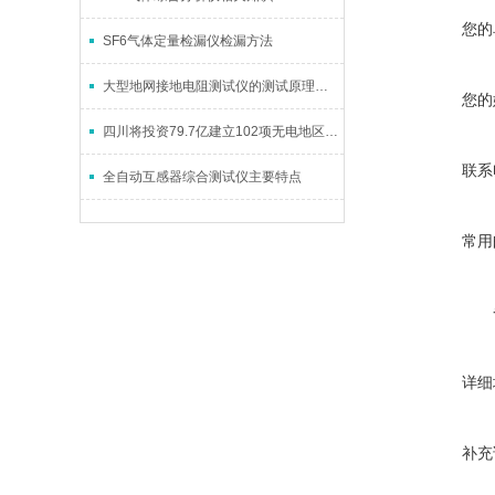
您的
SF6气体定量检漏仪检漏方法
大型地网接地电阻测试仪的测试原理和使用注意事项
您的
四川将投资79.7亿建立102项无电地区电建项目
联系
全自动互感器综合测试仪主要特点
常用
详细
补充