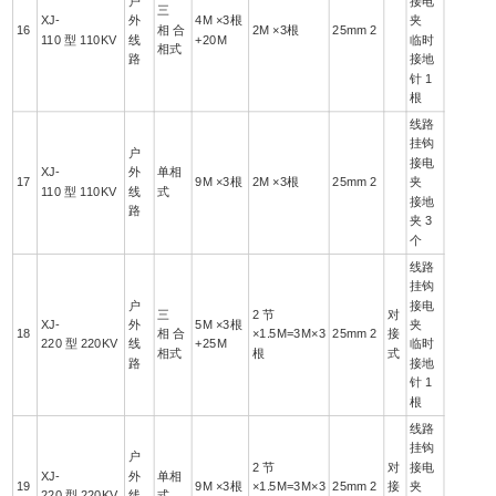
户
接电
三
XJ-
外
4M ×3根
夹
16
相 合
2M ×3根
25mm 2
110 型 110KV
线
+20M
临时
相式
路
接地
针 1
根
线路
挂钩
户
接电
XJ-
外
单相
17
9M ×3根
2M ×3根
25mm 2
夹
110 型 110KV
线
式
接地
路
夹 3
个
线路
挂钩
户
接电
三
2 节
对
XJ-
外
5M ×3根
夹
18
相 合
×1.5M=3M×3
25mm 2
接
220 型 220KV
线
+25M
临时
相式
根
式
路
接地
针 1
根
线路
挂钩
户
2 节
对
接电
XJ-
外
单相
19
9M ×3根
×1.5M=3M×3
25mm 2
接
夹
220 型 220KV
线
式