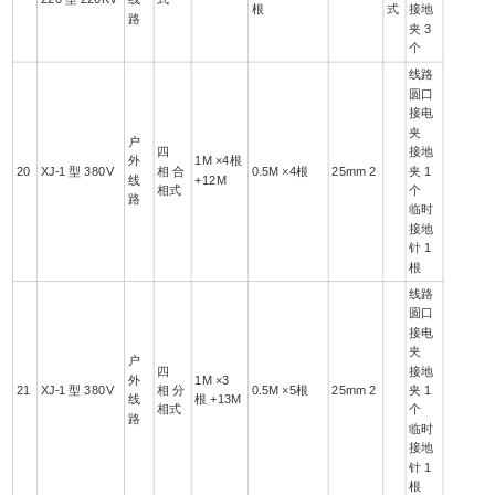
根
式
接地
路
夹 3
个
线路
圆口
接电
夹
户
四
接地
外
1M ×4根
20
XJ-1 型 380V
相 合
0.5M ×4根
25mm 2
夹 1
线
+12M
相式
个
路
临时
接地
针 1
根
线路
圆口
接电
夹
户
四
接地
外
1M ×3
21
XJ-1 型 380V
相 分
0.5M ×5根
25mm 2
夹 1
线
根 +13M
相式
个
路
临时
接地
针 1
根