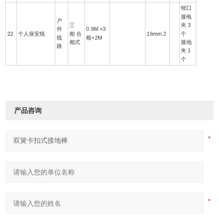
钳口
接电
户
三
夹 3
外
0.9M ×3
22
个人保安线
相 合
16mm 2
个
线
根+2M
相式
接地
路
夹 1
个
产品咨询