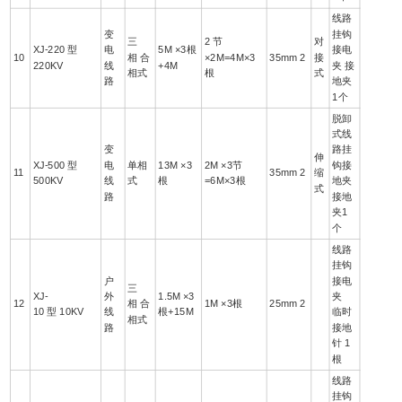
线路
变
挂钩
三
2 节
对
XJ-220 型
电
5M ×3根
接电
10
相 合
×2M=4M×3
35mm 2
接
220KV
线
+4M
夹 接
相式
根
式
路
地夹
1个
脱卸
式线
变
路挂
伸
XJ-500 型
电
单相
13M ×3
2M ×3节
钩接
11
35mm 2
缩
500KV
线
式
根
=6M×3根
地夹
式
路
接地
夹1
个
线路
挂钩
户
接电
三
XJ-
外
1.5M ×3
夹
12
相 合
1M ×3根
25mm 2
10 型 10KV
线
根+15M
临时
相式
路
接地
针 1
根
线路
挂钩