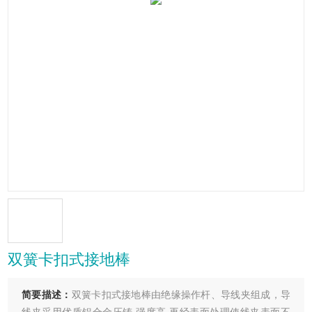
双簧卡扣式接地棒
简要描述：
双簧卡扣式接地棒由绝缘操作杆、导线夹组成，导
线夹采用优质铝合金压铸,强度高,再经表面处理使线夹表面不