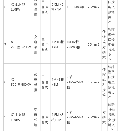
三
口接
XJ-110 型
电
3.5M ×3
6
相 合
1 ．5M×3根
25mm 2
电夹
110KV
母
根+4M
相式
接地
排
夹 1
个
铝排
伸
型平
变
缩
三
口接
XJ-
电
4M ×3根
1M ×2根
式
7
相 合
35mm 2
电夹
220 型 220KV
母
+4M
=2M×3根
对
相式
接地
排
接
夹 1
式
个
铝排
伸
型平
变
缩
三
2 节
口接
XJ-
电
4M ×3根
式
8
相 合
×1M=2M×3
35mm 2
电夹
500 型 500KV
母
+6M
对
相式
根
接地
排
接
夹 1
式
个
线路
变
挂钩
三
2 节
对
XJ-110 型
电
4.5M ×3
接电
9
相 合
×2M=4M×3
25mm 2
接
110KV
线
根+3M
夹 接
相式
根
式
路
地夹
1个