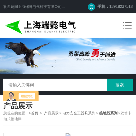
手机：13918237518
欢迎访问
上海端懿电气科技有限公司
网站！
产品展示
您现在的位置：
>首页
>
产品展示
>
电力安全工器具系列
>
接地线系列
>双簧卡
扣式接地棒