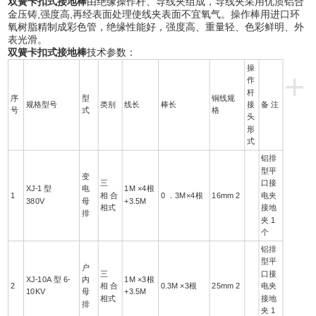
双簧卡扣式接地棒
由绝缘操作杆、导线夹组成，导线夹采用优质铝合
金压铸,强度高,再经表面处理使线夹表面不宜氧气。操作棒用进口环
氧树脂精制成彩色管，绝缘性能好，强度高、重量轻、色彩鲜明、外
表光滑。
双簧卡扣式接地棒
技术参数：
操
+
作
杆
序
型
铜线规
规格型号
类别
线长
棒长
接
备 注
号
式
格
头
形
式
铝排
型平
变
三
口接
XJ-1 型
电
1M ×4根
1
相 合
0 ．3M×4根
16mm 2
电夹
380V
母
+3.5M
相式
接地
排
夹 1
个
铝排
型平
户
三
口接
XJ-10A 型 6-
内
1M ×3根
2
相 合
0.3M ×3根
25mm 2
电夹
10KV
母
+3.5M
相式
接地
排
夹 1