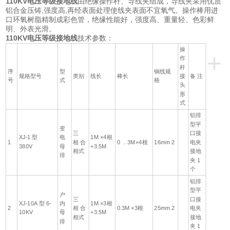
110KV电压等级接地线
由绝缘操作杆、导线夹组成，导线夹采用优质
铝合金压铸,强度高,再经表面处理使线夹表面不宜氧气。操作棒用进
口环氧树脂精制成彩色管，绝缘性能好，强度高、重量轻、色彩鲜
明、外表光滑。
110KV电压等级接地线
技术参数：
操
+
作
杆
序
型
铜线规
规格型号
类别
线长
棒长
接
备 注
号
式
格
头
形
式
铝排
型平
变
三
口接
XJ-1 型
电
1M ×4根
1
相 合
0 ．3M×4根
16mm 2
电夹
380V
母
+3.5M
相式
接地
排
夹 1
个
铝排
型平
户
三
口接
XJ-10A 型 6-
内
1M ×3根
2
相 合
0.3M ×3根
25mm 2
电夹
10KV
母
+3.5M
相式
接地
排
夹 1