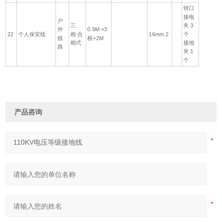
钳口
接电
户
三
夹 3
外
0.9M ×3
22
个人保安线
相 合
16mm 2
个
线
根+2M
相式
接地
路
夹 1
个
产品咨询