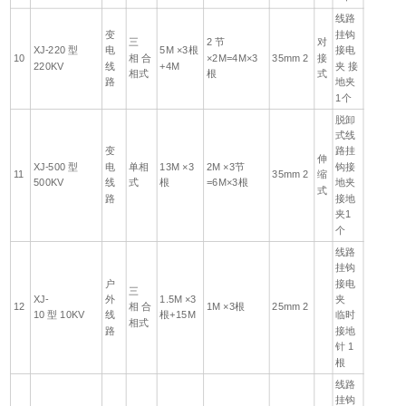
线路
变
挂钩
三
2 节
对
XJ-220 型
电
5M ×3根
接电
10
相 合
×2M=4M×3
35mm 2
接
220KV
线
+4M
夹 接
相式
根
式
路
地夹
1个
脱卸
式线
变
路挂
伸
XJ-500 型
电
单相
13M ×3
2M ×3节
钩接
11
35mm 2
缩
500KV
线
式
根
=6M×3根
地夹
式
路
接地
夹1
个
线路
挂钩
户
接电
三
XJ-
外
1.5M ×3
夹
12
相 合
1M ×3根
25mm 2
10 型 10KV
线
根+15M
临时
相式
路
接地
针 1
根
线路
挂钩