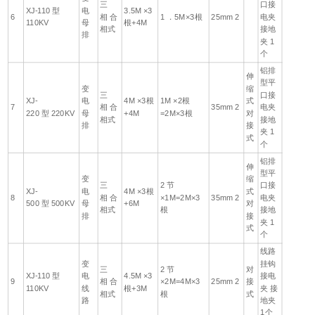
三
口接
XJ-110 型
电
3.5M ×3
6
相 合
1 ．5M×3根
25mm 2
电夹
110KV
母
根+4M
相式
接地
排
夹 1
个
铝排
伸
型平
变
缩
三
口接
XJ-
电
4M ×3根
1M ×2根
式
7
相 合
35mm 2
电夹
220 型 220KV
母
+4M
=2M×3根
对
相式
接地
排
接
夹 1
式
个
铝排
伸
型平
变
缩
三
2 节
口接
XJ-
电
4M ×3根
式
8
相 合
×1M=2M×3
35mm 2
电夹
500 型 500KV
母
+6M
对
相式
根
接地
排
接
夹 1
式
个
线路
变
挂钩
三
2 节
对
XJ-110 型
电
4.5M ×3
接电
9
相 合
×2M=4M×3
25mm 2
接
110KV
线
根+3M
夹 接
相式
根
式
路
地夹
1个