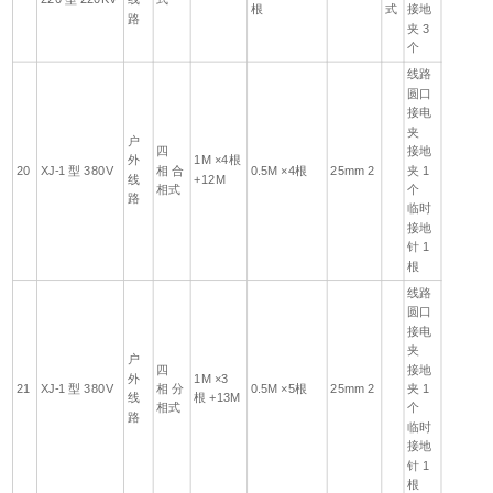
根
式
接地
路
夹 3
个
线路
圆口
接电
夹
户
四
接地
外
1M ×4根
20
XJ-1 型 380V
相 合
0.5M ×4根
25mm 2
夹 1
线
+12M
相式
个
路
临时
接地
针 1
根
线路
圆口
接电
夹
户
四
接地
外
1M ×3
21
XJ-1 型 380V
相 分
0.5M ×5根
25mm 2
夹 1
线
根 +13M
相式
个
路
临时
接地
针 1
根