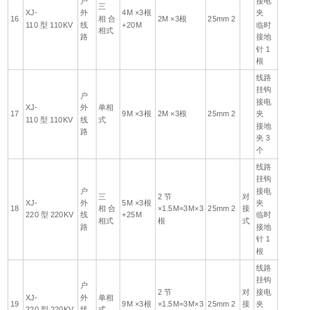
户
接电
三
XJ-
外
4M ×3根
夹
16
相 合
2M ×3根
25mm 2
110 型 110KV
线
+20M
临时
相式
路
接地
针 1
根
线路
挂钩
户
接电
XJ-
外
单相
17
9M ×3根
2M ×3根
25mm 2
夹
110 型 110KV
线
式
接地
路
夹 3
个
线路
挂钩
户
接电
三
2 节
对
XJ-
外
5M ×3根
夹
18
相 合
×1.5M=3M×3
25mm 2
接
220 型 220KV
线
+25M
临时
相式
根
式
路
接地
针 1
根
线路
挂钩
户
2 节
对
接电
XJ-
外
单相
19
9M ×3根
×1.5M=3M×3
25mm 2
接
夹
220 型 220KV
线
式