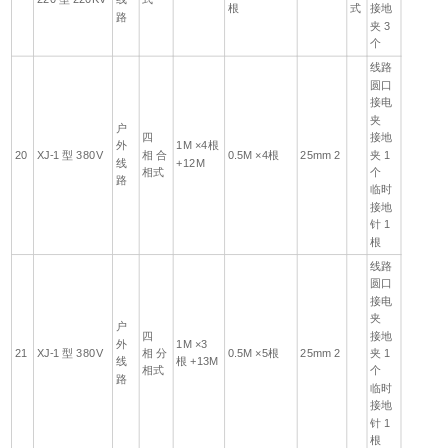
根
式
接地
路
夹 3
个
线路
圆口
接电
夹
户
四
接地
外
1M ×4根
20
XJ-1 型 380V
相 合
0.5M ×4根
25mm 2
夹 1
线
+12M
相式
个
路
临时
接地
针 1
根
线路
圆口
接电
夹
户
四
接地
外
1M ×3
21
XJ-1 型 380V
相 分
0.5M ×5根
25mm 2
夹 1
线
根 +13M
相式
个
路
临时
接地
针 1
根