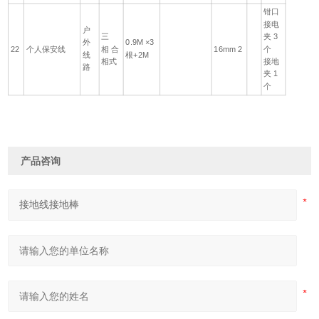
钳口
接电
户
三
夹 3
外
0.9M ×3
22
个人保安线
相 合
16mm 2
个
线
根+2M
相式
接地
路
夹 1
个
产品咨询