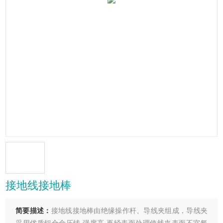
接地线接地棒
简要描述：
接地线接地棒由绝缘操作杆、导线夹组成，导线夹
采用优质铝合金压铸,强度高,再经表面处理使线夹表面不宜氧