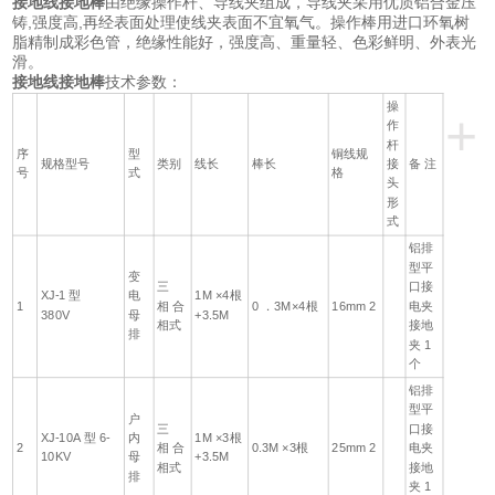
接地线接地棒
由绝缘操作杆、导线夹组成，导线夹采用优质铝合金压
铸,强度高,再经表面处理使线夹表面不宜氧气。操作棒用进口环氧树
脂精制成彩色管，绝缘性能好，强度高、重量轻、色彩鲜明、外表光
滑。
接地线接地棒
技术参数：
操
+
作
杆
序
型
铜线规
规格型号
类别
线长
棒长
接
备 注
号
式
格
头
形
式
铝排
型平
变
三
口接
XJ-1 型
电
1M ×4根
1
相 合
0 ．3M×4根
16mm 2
电夹
380V
母
+3.5M
相式
接地
排
夹 1
个
铝排
型平
户
三
口接
XJ-10A 型 6-
内
1M ×3根
2
相 合
0.3M ×3根
25mm 2
电夹
10KV
母
+3.5M
相式
接地
排
夹 1