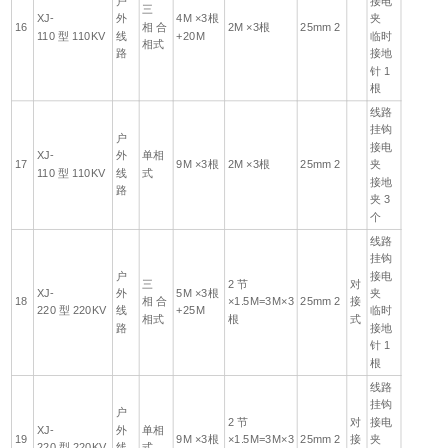
户
接电
三
XJ-
外
4M ×3根
夹
16
相 合
2M ×3根
25mm 2
110 型 110KV
线
+20M
临时
相式
路
接地
针 1
根
线路
挂钩
户
接电
XJ-
外
单相
17
9M ×3根
2M ×3根
25mm 2
夹
110 型 110KV
线
式
接地
路
夹 3
个
线路
挂钩
户
接电
三
2 节
对
XJ-
外
5M ×3根
夹
18
相 合
×1.5M=3M×3
25mm 2
接
220 型 220KV
线
+25M
临时
相式
根
式
路
接地
针 1
根
线路
挂钩
户
2 节
对
接电
XJ-
外
单相
19
9M ×3根
×1.5M=3M×3
25mm 2
接
夹
220 型 220KV
线
式