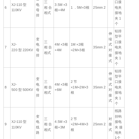
三
口接
XJ-110 型
电
3.5M ×3
6
相 合
1 ．5M×3根
25mm 2
电夹
110KV
母
根+4M
相式
接地
排
夹 1
个
铝排
伸
型平
变
缩
三
口接
XJ-
电
4M ×3根
1M ×2根
式
7
相 合
35mm 2
电夹
220 型 220KV
母
+4M
=2M×3根
对
相式
接地
排
接
夹 1
式
个
铝排
伸
型平
变
缩
三
2 节
口接
XJ-
电
4M ×3根
式
8
相 合
×1M=2M×3
35mm 2
电夹
500 型 500KV
母
+6M
对
相式
根
接地
排
接
夹 1
式
个
线路
变
挂钩
三
2 节
对
XJ-110 型
电
4.5M ×3
接电
9
相 合
×2M=4M×3
25mm 2
接
110KV
线
根+3M
夹 接
相式
根
式
路
地夹
1个