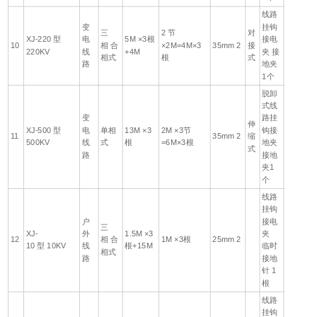
线路
变
挂钩
三
2 节
对
XJ-220 型
电
5M ×3根
接电
10
相 合
×2M=4M×3
35mm 2
接
220KV
线
+4M
夹 接
相式
根
式
路
地夹
1个
脱卸
式线
变
路挂
伸
XJ-500 型
电
单相
13M ×3
2M ×3节
钩接
11
35mm 2
缩
500KV
线
式
根
=6M×3根
地夹
式
路
接地
夹1
个
线路
挂钩
户
接电
三
XJ-
外
1.5M ×3
夹
12
相 合
1M ×3根
25mm 2
10 型 10KV
线
根+15M
临时
相式
路
接地
针 1
根
线路
挂钩