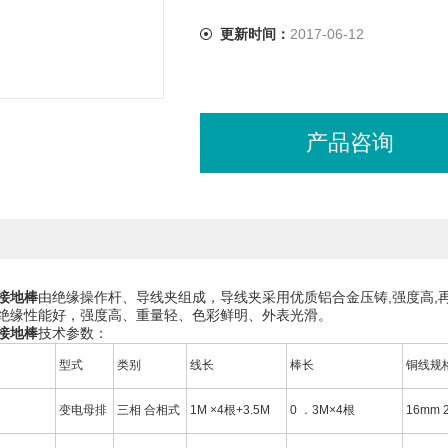
更新时间：
2017-06-12
产品咨询
接地棒
由绝缘操作杆、导线夹组成，导线夹采用优质铝合金压铸,强度高,
绝缘性能好，强度高、重量轻、色彩鲜明、外表光滑。
接地棒
技术参数：
号
型式
类别
线长
棒长
铜线规
变电母排
三相 合相式
1M ×4根+3.5M
0 ．3M×4根
16mm 