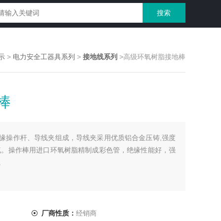
示
>
电力安全工器具系列
>
接地线系列
>高级环氧树脂接地棒
棒
缘操作杆、导线夹组成，导线夹采用优质铝合金压铸,强度
气。操作棒用进口环氧树脂精制成彩色管，绝缘性能好，强
。
厂商性质：
经销商