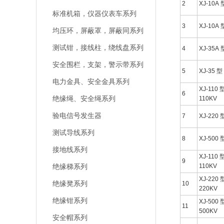
2
XJ-10A 
标准机箱，仪器仪表车系列
3
XJ-10A 
均压环，屏蔽罩，屏蔽同系列
测试钳，接线柱，绕线盘系列
4
XJ-35A 
安全围栏，支架，警示带系列
5
XJ-35 型
电力金具、安全金具系列
XJ-110 
6
绝缘绳、安全绳系列
110KV
验电信号发生器
7
XJ-220 
测试导线系列
8
XJ-500 
接地线系列
XJ-110 
9
绝缘梯系列
110KV
XJ-220 
绝缘凳系列
10
220KV
绝缘钳系列
XJ-500 
11
500KV
安全帽系列