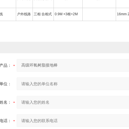
安线
户外线路
三相 合相式
0.9M ×3根+2M
16mm 
产品：
单位：
姓名：
电话：