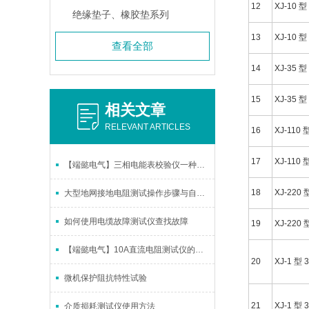
12
XJ-10 型
绝缘垫子、橡胶垫系列
13
XJ-10 型
查看全部
14
XJ-35 型
15
XJ-35 型
相关文章
RELEVANT ARTICLES
16
XJ-110 
17
XJ-110 
【端懿电气】三相电能表校验仪一种电能质量分析仪表
18
XJ-220 
大型地网接地电阻测试操作步骤与自诊说明
如何使用电缆故障测试仪查找故障
19
XJ-220 
【端懿电气】10A直流电阻测试仪的功能设置巧妙先进
20
XJ-1 型 
微机保护阻抗特性试验
21
XJ-1 型 
介质损耗测试仪使用方法