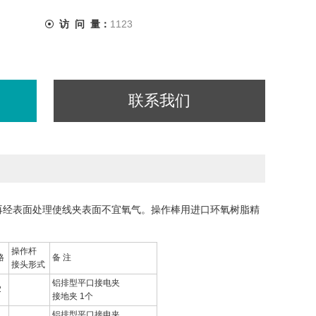
访 问 量：
1123
联系我们
再经表面处理使线夹表面不宜氧气。操作棒用进口环氧树脂精
操作杆
格
备 注
接头形式
铝排型平口接电夹
2
接地夹 1个
铝排型平口接电夹