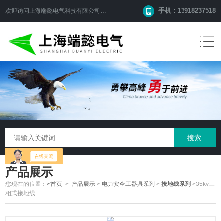
手机：13918237518
欢迎访问
上海端懿电气科技有限公司
网站！
产品展示
您现在的位置：
>首页
>
产品展示
>
电力安全工器具系列
>
接地线系列
>35kv三
相式接地线