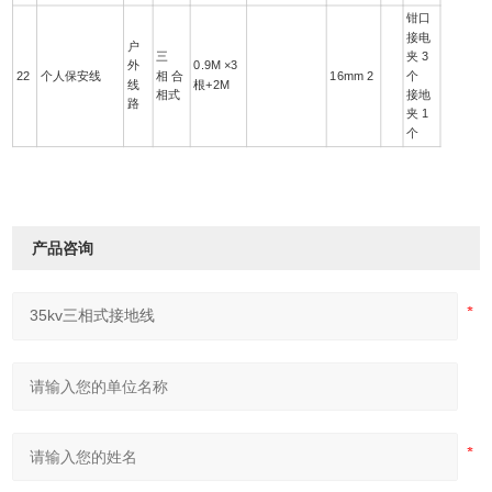
钳口
接电
户
三
夹 3
外
0.9M ×3
22
个人保安线
相 合
16mm 2
个
线
根+2M
相式
接地
路
夹 1
个
产品咨询