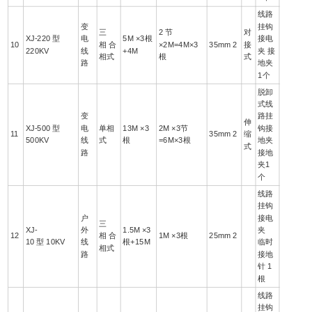
线路
变
挂钩
三
2 节
对
XJ-220 型
电
5M ×3根
接电
10
相 合
×2M=4M×3
35mm 2
接
220KV
线
+4M
夹 接
相式
根
式
路
地夹
1个
脱卸
式线
变
路挂
伸
XJ-500 型
电
单相
13M ×3
2M ×3节
钩接
11
35mm 2
缩
500KV
线
式
根
=6M×3根
地夹
式
路
接地
夹1
个
线路
挂钩
户
接电
三
XJ-
外
1.5M ×3
夹
12
相 合
1M ×3根
25mm 2
10 型 10KV
线
根+15M
临时
相式
路
接地
针 1
根
线路
挂钩