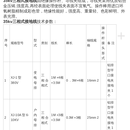
35kv三相式接地线
由绝缘操作杆、导线夹组成，导线夹采用优质铝合
金压铸,强度高,再经表面处理使线夹表面不宜氧气。操作棒用进口环
氧树脂精制成彩色管，绝缘性能好，强度高、重量轻、色彩鲜明、外
表光滑。
35kv三相式接地线
技术参数：
操
+
作
杆
序
型
铜线规
规格型号
类别
线长
棒长
接
备 注
号
式
格
头
形
式
铝排
型平
变
三
口接
XJ-1 型
电
1M ×4根
1
相 合
0 ．3M×4根
16mm 2
电夹
380V
母
+3.5M
相式
接地
排
夹 1
个
铝排
型平
户
三
口接
XJ-10A 型 6-
内
1M ×3根
2
相 合
0.3M ×3根
25mm 2
电夹
10KV
母
+3.5M
相式
接地
排
夹 1