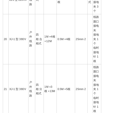
根
式
接地
路
夹 3
个
线路
圆口
接电
夹
户
四
接地
外
1M ×4根
20
XJ-1 型 380V
相 合
0.5M ×4根
25mm 2
夹 1
线
+12M
相式
个
路
临时
接地
针 1
根
线路
圆口
接电
夹
户
四
接地
外
1M ×3
21
XJ-1 型 380V
相 分
0.5M ×5根
25mm 2
夹 1
线
根 +13M
相式
个
路
临时
接地
针 1
根