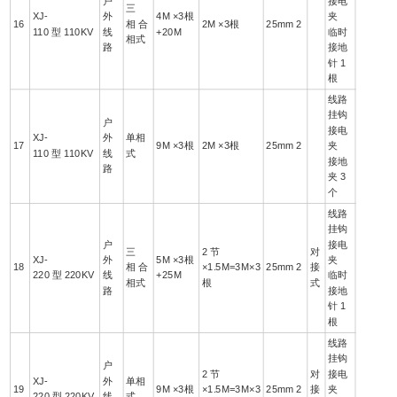
户
接电
三
XJ-
外
4M ×3根
夹
16
相 合
2M ×3根
25mm 2
110 型 110KV
线
+20M
临时
相式
路
接地
针 1
根
线路
挂钩
户
接电
XJ-
外
单相
17
9M ×3根
2M ×3根
25mm 2
夹
110 型 110KV
线
式
接地
路
夹 3
个
线路
挂钩
户
接电
三
2 节
对
XJ-
外
5M ×3根
夹
18
相 合
×1.5M=3M×3
25mm 2
接
220 型 220KV
线
+25M
临时
相式
根
式
路
接地
针 1
根
线路
挂钩
户
2 节
对
接电
XJ-
外
单相
19
9M ×3根
×1.5M=3M×3
25mm 2
接
夹
220 型 220KV
线
式