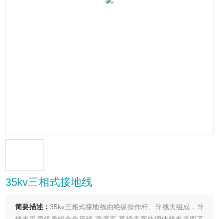
35kv三相式接地线
简要描述：
35kv三相式接地线由绝缘操作杆、导线夹组成，导
线夹采用优质铝合金压铸,强度高,再经表面处理使线夹表面不