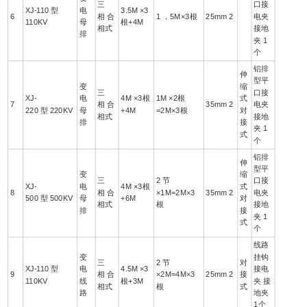
三
口接
XJ-110 型
电
3.5M ×3
6
相 合
1 ．5M×3根
25mm 2
电夹
110KV
母
根+4M
相式
接地
排
夹 1
个
铝排
伸
型平
变
缩
三
口接
XJ-
电
4M ×3根
1M ×2根
式
7
相 合
35mm 2
电夹
220 型 220KV
母
+4M
=2M×3根
对
相式
接地
排
接
夹 1
式
个
铝排
伸
型平
变
缩
三
2 节
口接
XJ-
电
4M ×3根
式
8
相 合
×1M=2M×3
35mm 2
电夹
500 型 500KV
母
+6M
对
相式
根
接地
排
接
夹 1
式
个
线路
变
挂钩
三
2 节
对
XJ-110 型
电
4.5M ×3
接电
9
相 合
×2M=4M×3
25mm 2
接
110KV
线
根+3M
夹 接
相式
根
式
路
地夹
1个