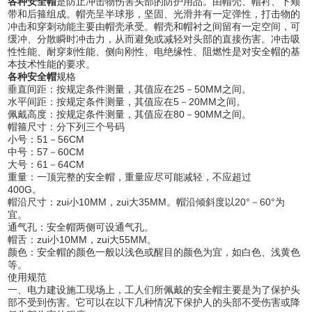
各种安全帽
是防止冲击物伤害头部的防护用品。由帽壳、帽衬、下颊
带和后箍组成。帽壳呈半球形，坚固、光滑并有一定弹性，打击物的
冲击和穿刺动能主要由帽壳承受。帽壳和帽衬之间留有一定空间，可
缓冲、分散瞬时冲击力，从而避免或减轻对头部的直接伤害。冲击吸
性性能、耐穿刺性能、侧向刚性、电绝缘性、阻燃性是对安全帽的基
本技术性能的要求。
各种安全帽
规格
垂直间距：按规定条件测量，其值应在25－50MM之间。
水平间距：按规定条件测量，其值应在5－20MM之间。
佩戴高度：按规定条件测量，其值应在80－90MM之间。
帽箍尺寸：分下列三个号码
小号：51－56CM
中号：57－60CM
大号：61－64CM
重量：一顶完整的安全帽，重量应尽可能减轻，不应超过
400G。
帽沿尺寸：zui小10MM，zui大35MM。帽沿倾斜度以20°－60°为
宜。
通气孔：安全帽两侧可设通气孔。
帽舌：zui小10MM，zui大55MM。
颜色：安全帽的颜色一般以浅色或醒目的颜色为宜，如白色、浅黄色
等。
使用规范
一、电力建设施工现场上，工人们所佩戴的安全帽主要是为了保护头
部不受到伤害。它可以在以下几种情况下保护人的头部不受伤害或降