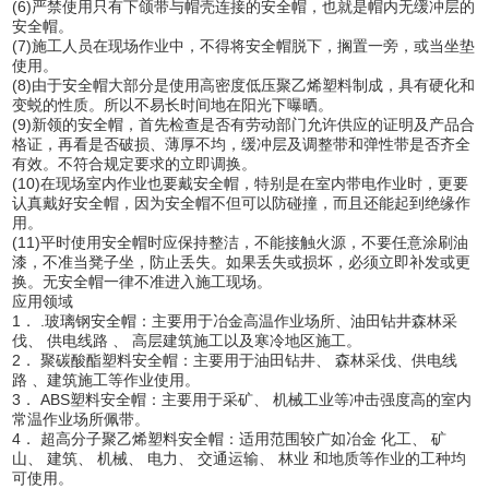
(6)严禁使用只有下颌带与帽壳连接的安全帽，也就是帽内无缓冲层的
安全帽。
(7)施工人员在现场作业中，不得将安全帽脱下，搁置一旁，或当坐垫
使用。
(8)由于安全帽大部分是使用高密度低压聚乙烯塑料制成，具有硬化和
变蜕的性质。所以不易长时间地在阳光下曝晒。
(9)新领的安全帽，首先检查是否有劳动部门允许供应的证明及产品合
格证，再看是否破损、薄厚不均，缓冲层及调整带和弹性带是否齐全
有效。不符合规定要求的立即调换。
(10)在现场室内作业也要戴安全帽，特别是在室内带电作业时，更要
认真戴好安全帽，因为安全帽不但可以防碰撞，而且还能起到绝缘作
用。
(11)平时使用安全帽时应保持整洁，不能接触火源，不要任意涂刷油
漆，不准当凳子坐，防止丢失。如果丢失或损坏，必须立即补发或更
换。无安全帽一律不准进入施工现场。
应用领域
1． .玻璃钢安全帽：主要用于冶金高温作业场所、油田钻井森林采
伐、 供电线路 、 高层建筑施工以及寒冷地区施工。
2． 聚碳酸酯塑料安全帽：主要用于油田钻井、 森林采伐、供电线
路 、建筑施工等作业使用。
3． ABS塑料安全帽：主要用于采矿、 机械工业等冲击强度高的室内
常温作业场所佩带。
4． 超高分子聚乙烯塑料安全帽：适用范围较广如冶金 化工、 矿
山、 建筑、 机械、 电力、 交通运输、 林业 和地质等作业的工种均
可使用。