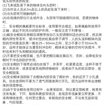
低头部伤害的程度。
(1)飞来或坠落下来的物体击向头部时；
(2)当作业人员从2m及以上的高处坠落下来时；
(3)当头部有可能触电时；
(4)在低矮的部位行走或作业，头部有可能碰撞到尖锐、坚硬的物体
时。
二、安全帽的佩戴要符合标准，使用要符合规定。如果佩戴和使用不
正确，就起不到充分的防护作用。一般应注意下列事项：
(1)戴安全帽前应将帽后调整带按自己头型调整到适合的位置，然后将
帽内弹性带系牢。缓冲衬垫的松紧由带子调节，人的头顶和帽体内顶
部的空间垂直距离一般在25～50mm之间，至少不要小于32mm为
好。这样才能保证当遭受到冲击时，帽体有足够的空间可供缓冲，平
时也有利于头和帽体间的通风。
(2)不要把安全帽歪戴，也不要把帽沿戴在脑后方。否则，会降低安全
帽对于冲击的防护作用。
(3)安全帽的下领带必须扣在颌下，并系牢，松紧要适度。这样不致于
被大风吹掉，或者是被其他障碍物碰掉，或者由于头的前后摆动，使
安全帽脱落。
(4)安全帽体顶部除了在帽体内部安装了帽衬外，有的还开了小孔通
风。但在使用时不要为了透气而随便再行开孔。因为这样作将会便帽
体的强度降低。
(5)由于安全帽在使用过程中，会逐渐损坏。所以要定期检查，检查有
没有龟裂、下凹、裂痕和磨损等情况，发现异常现象要立即更换，不
准再继续使用。任何受过重击、有裂痕的安全帽，不论有无损坏现
象，均应报废。