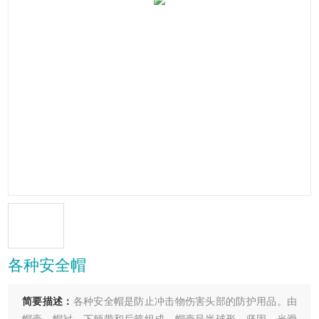
各种安全帽
简要描述：
各种安全帽是防止冲击物伤害头部的防护用品。由
帽壳、帽衬、下颊带和后箍组成。帽壳呈半球形，坚固、光滑