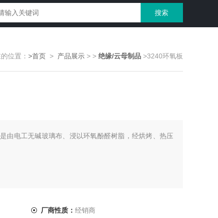
在的位置：
>首页
>
产品展示
>
>
绝缘/云母制品
>3240环氧板
是由电工无碱玻璃布、浸以环氧酚醛树脂，经烘烤、热压
厂商性质：
经销商