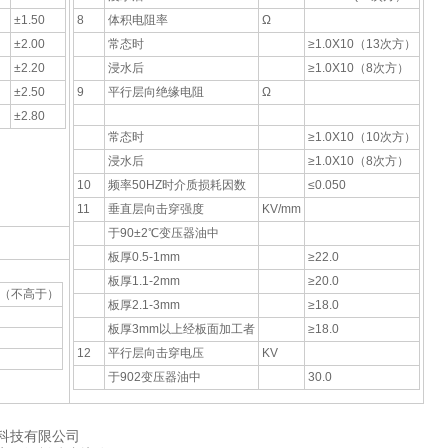
）
±1.50
8
体积电阻率
Ω
）
±2.00
常态时
≥1.0X10（13次方）
）
±2.20
浸水后
≥1.0X10（8次方）
±2.50
9
平行层向绝缘电阻
Ω
±2.80
常态时
≥1.0X10（10次方）
浸水后
≥1.0X10（8次方）
10
频率50HZ时介质损耗因数
≤0.050
11
垂直层向击穿强度
KV/mm
于90±2℃变压器油中
板厚0.5-1mm
≥22.0
板厚1.1-2mm
≥20.0
（不高于）
板厚2.1-3mm
≥18.0
板厚3mm以上经板面加工者
≥18.0
12
平行层向击穿电压
KV
于902变压器油中
30.0
科技有限公司