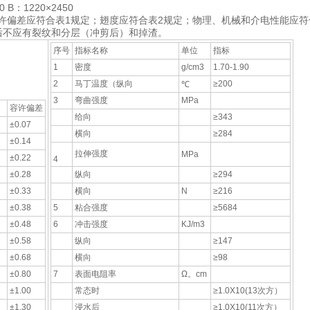
0 B：1220×2450
许偏差应符合表1规定；翅度应符合表2规定；物理、机械和介电性能应符
后不应有裂纹和分层（冲剪后）和掉渣。
序号
指标名称
单位
指标
1
密度
g/cm3
1.70-1.90
2
马丁温度（纵向
≥200
℃
3
弯曲强度
MPa
容许偏差
给向
≥343
±0.07
横向
≥284
±0.14
拉伸强度
MPa
±0.22
4
±0.28
纵向
≥294
±0.33
横向
N
≥216
±0.38
5
粘合强度
≥5684
±0.48
6
冲击强度
KJ/m3
±0.58
纵向
≥147
±0.68
横向
≥98
±0.80
7
表面电阻率
Ω。cm
±1.00
常态时
≥1.0X10(13次方）
±1.30
浸水后
≥1.0X10(11次方）