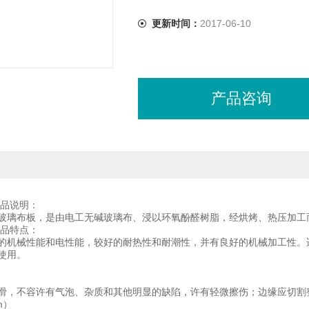
更新时间：
2017-06-10
产品咨询
品说明：
玻璃布板，是由电工无碱玻璃布、浸以环氧酚醛树脂，经烘烤、热压加工
品特点：
的机械性能和电性能，较好的耐热性和耐潮性，并有良好的机械加工性。
使用。
滑，不容许有气泡、杂质和其他明显的缺陷，许有轻微擦伤；边缘应切割
m）