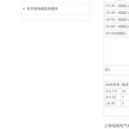
21-30（相隔1
有关接地电阻表概述
32-40（相隔2
42-50（相隔2
52-60（相隔2)
65-80(相隔5）
表1
标称厚度
翘度
5.0-7.0
10
8.0-15
7
16-30
3
上海端懿电气