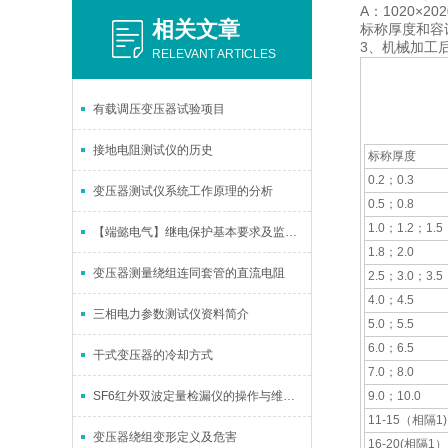
A：1020×202
相关文章
标称厚度和容
3、机械加工
RELEVANT ARTICLES
有载调压变压器试验项目
接地电阻测试仪的历史
标称厚度
0.2；0.3
变压器测试仪系统工作原理的分析
0.5；0.8
1.0；1.2；1.5
【端懿电气】继电保护基本要求及监测方法
1.8；2.0
变压器测量绕组连同套管的直流电阻
2.5；3.0；3.5
4.0；4.5
三相电力参数测试仪资料简介
5.0；5.5
6.0；6.5
干式变压器的冷却方式
7.0；8.0
SF6红外双波定量检漏仪的操作与维护技巧指南
9.0；10.0
11-15（相隔1)
变压器绕组变形定义及危害
16-20(相隔1）