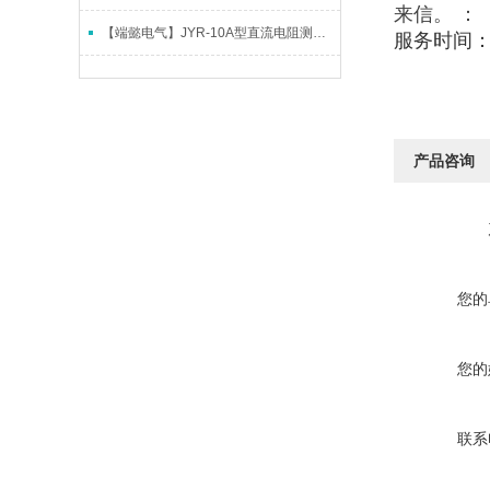
来信。
：
【端懿电气】JYR-10A型直流电阻测试仪
服务时间
产品咨询
您的
您的
联系