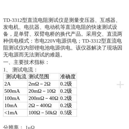
TD-3312型直流电阻测试仪是测量变压器、互感器、
发电机、电抗器、电动机等直流电阻的快速测试设
备，是单臂、双臂电桥的换代产品。采用交、直流两
种供电模式：市电220V电源供电；TD-3312型直流电
阻测试仪内部锂电池电源供电。该仪器解决了现场因
无电源而无法测试的难题。
一、主要技术指标：
1、 测试电流：
测试电流
测试范围
准确度
+
2A
2mΩ
－2Ω
0.2
级
500mA
20mΩ
－10Ω
0.2
级
100mA
200mΩ
－40Ω
0.2
级
10mA
2Ω
－400Ω
0.2
级
<1mA
100Ω
－50kΩ
0.5
级
分辨率： 1μΩ