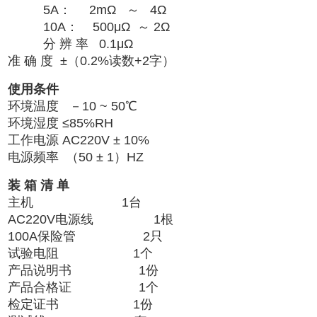
5A： 2mΩ ～ 4Ω
10A： 500μΩ ～ 2Ω
分 辨 率 0.1μΩ
准 确 度 ±（0.2%读数+2字）
使用条件
环境温度 －10 ~ 50℃
环境湿度 ≤85℅RH
工作电源 AC220V ± 10℅
电源频率 （50 ± 1）HZ
装 箱 清 单
主机
1
台
AC220V
电源线
1
根
100A
保险管
2
只
试验电阻
1
个
产品说明书
1
份
产品合格证
1
个
检定证书
1
份