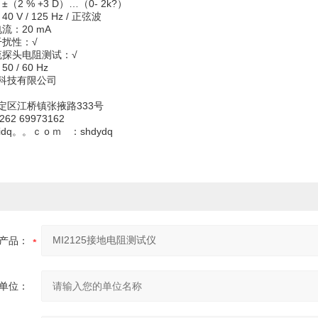
（2 % +3 D）…（0- 2k?）
 V / 125 Hz / 正弦波
流：20 mA
干扰性：√
流探头电阻测试：√
 / 60 Hz
科技有限公司
定区江桥镇张掖路333号
262 69973162
yidq。。ｃｏｍ ：shdydq
产品：
单位：