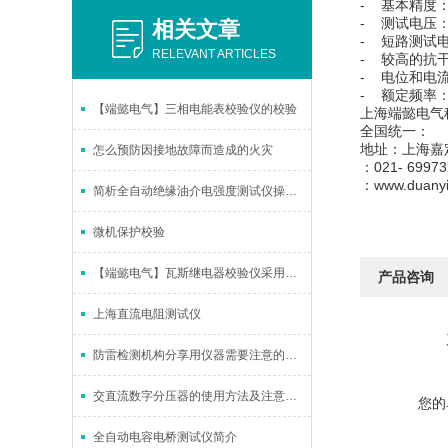
- 基本精度：±
- 测试电压：40
相关文章
- 短路测试电
RELEVANT ARTICLES
- 较高的抗
- 电位和电
- 额定频率：50
【端懿电气】三相电能表校验仪的校验
上海端懿电气
全国统一：
地址：上海嘉
怎么预防因接地故障而造成的火灾
：021- 69973
：www.duan
简析全自动绝缘油介电强度测试仪操作方法
微机保护校验
【端懿电气】瓦斯继电器校验仪采用独立气源
产品咨询
上海直流电阻测试仪
防雷检测机构分享用仪器需要注意的方法
交直流数字分压器的使用方法及注意事项
您的
全自动电容电桥测试仪简介