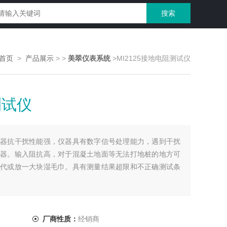
>首页
>
产品展示
>
>
美翠仪表系统
>MI2125接地电阻测试仪
测试仪
器抗干扰性能强，仪器具有数字信号处理能力，遇到干扰
器。输入阻抗高，对于混凝土地面等无法打地桩的地方可
代或放一大块湿毛巾。具有测量结果超限和不正确测试条
厂商性质：
经销商