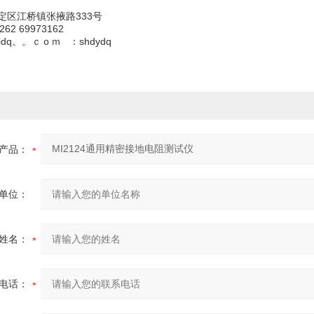
定区江桥镇张掖路333号
262 69973162
yidq。。ｃｏｍ ：shdydq
产品：
单位：
姓名：
电话：