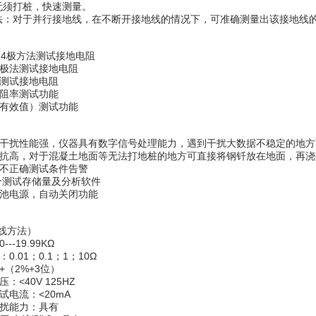
无须打桩，快速测量。
法：对于并行接地线，在不断开接地线的情况下，可准确测量出该接地线
4极方法测试接地电阻
极法测试接地电阻
测试接地电阻
阻率测试功能
有效值）测试功能
扰性能强，仪器具有数字信号处理能力，遇到干扰大数据不稳定的地方
高，对于混凝土地面等无法打地桩的地方可直接将钢钎放在地面，再浇
不正确测试条件告警
个测试存储量及分析软件
池电源，自动关闭功能
线方法）
-19.99KΩ
.01；0.1；1；10Ω
（2%+3位）
<40V 125HZ
电流：<20mA
扰能力：具有