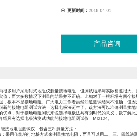
更新时间：
2018-04-01
产品咨询
内很多用户采用钳式地阻仪测量接地电阻，但测试结果与实际相差很大。
实值，而大多数情况下测量的结果并不正确。比如对于一根杆塔有四个接
阻，根本不是接地电阻。广大电力工作者虽然知道测试结果不准确，但因
崭新的接地电阻测试方法—选择电极法诞生了。该方法可以准确测量接地
的优点，对于接地电阻测试来说选择电极法具有划时代的意义，欲了解此
介绍具有选择电极法测试功能的接地电阻测试仪—MI2124。
是多功能接地电阻测试仪，包含三种测量方法：
法：采用传统的打地桩方式来测量接地电阻，而且可以用二、三、四线法