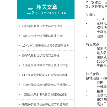
2：双钳法：
相关文章
3：选择电极
RELEVANT ARTICLES
功能：
- 2、3、
- 选择电
程控超低频高压发生器产品优势
- 双钳法
- 土壤电
智能充电放电综合测试仪技术阐述
- 电流（
特点优点：
10KV电动摇表测试过程中高压泄漏与干扰的排除方法
- 仪器抗干
- 输入阻抗
数字双钳相位伏安表安全特性
- 越限或
- 1000
直流电阻快速测试仪简介及使用注意事项
- 充电电
技术参数：
SF6气体定量检漏仪如何迅速准确地测量气体泄漏
接地电阻（四
- 范围：0--
三相电能表校验仪应避免过于潮湿的环境下存放
- 分辨率：0
- 精度：+
【端懿电气】40A直流电阻测试仪具有很强的抗干扰能力
- 测试电压：
- 短路测试
- 高抗干
继电保护测试仪故障处理与精度调整