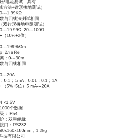
\电流测试：具有
线方法+钳形接地测试）
-1.99KΩ
数与四线法测试相同
（双钳形接地电阻测试）
19.99Ω 20---100Ω
（10%+2位）
-1999kΩm
=2лａRe
0---30m
数与四线相同
--20A
1；1mA；0.01；0.1；1A
%+5位）5 mA---20A
×1.5V
000个数据
：IP54
护：双重绝缘
口：RS232
160x180mm，1.2kg
科技有限公司