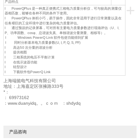
产品特点
+
l PowerQPlus 是一种真正便携式三相电力质量分析仪，可与较高的测量仪
器相匹敌，能够在各种不同的条件下使用。
l PowerQPlus 体积小巧，易于操作，因此非常适用于进行日常测量以及在
任务艰巨的工业环境中进行复杂的电力质量评估。
l 通过预设的记录屏幕，可对所有主要电力质量参数进行现场评估（U、I、
P、功率因数、cosφ、总谐波失真、单独谐波分量测量、相移等）。
l Windows PowerQ Link 软件包使功能得到扩展
l 同时分析基本电力质量参数(U, l, P, Q, S, PF)
l 高达50 次分量的谐波分析
l 提供相图
l 三相系统的电压不平衡计算
l 在线示波器功能
l 轻型设计
l 下载软件包PowerQ Link
上海端懿电气科技有限公司
地址：上海嘉定区张掖路333号
*：
： 69973162
：www.duanyidq。。ｃｏｍ ：shdydq
产品咨询