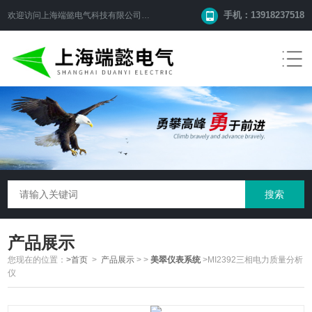
手机：13918237518
欢迎访问
上海端懿电气科技有限公司
网站！
产品展示
您现在的位置：
>首页
>
产品展示
>
>
美翠仪表系统
>MI2392三相电力质量分析
仪