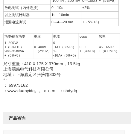
100mA，200 mA
0---100Ω +（5%+6）
放电测试（内外连接）
0---10s
+2%
以上测试计时器
1s---10min
泄漏电流测试
0---4---20 mA
+（5%+3）
功率/视在功率
电压
电流
cosφ
频率
1--200VA
0-
+（5%+10）
0--400V
-1A+（3%+3）
0—1
45—65HZ
+（2%+2）
+（3%+3）
+（0.1%+3）
200--3500VA
1-
+（5%+3）
-16A+（5%+5）
尺寸重量：410 X 175 X 370mm，13.5kg
上海端懿电气科技有限公司
地址：上海嘉定区张掖路333号
*：
： 69973162
：www.duanyidq。。ｃｏｍ ：shdydq
产品咨询