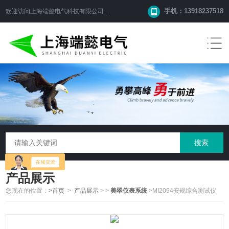
手机：13918237518
欢迎访问
上海端懿电气科技有限公司
网站！
产品展示
您现在的位置：
>首页
>
产品展示
>
>
美翠仪表系统
>MI2094安规综合测试仪