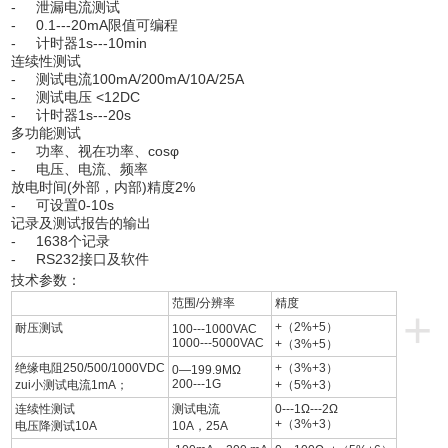
- 泄漏电流测试
- 0.1---20mA限值可编程
- 计时器1s---10min
连续性测试
- 测试电流100mA/200mA/10A/25A
- 测试电压 <12DC
- 计时器1s---20s
多功能测试
- 功率、视在功率、cosφ
- 电压、电流、频率
放电时间(外部，内部)精度2%
- 可设置0-10s
记录及测试报告的输出
- 1638个记录
- RS232接口及软件
技术参数：
范围/分辨率
精度
+
+（2%+5）
耐压测试
100---1000VAC
1000---5000VAC
+（3%+5）
绝缘电阻250/500/1000VDC
+（3%+3）
0—199.9MΩ
200---1G
zui小测试电流1mA；
+（5%+3）
连续性测试
测试电流
0---1Ω---2Ω
+（3%+3）
电压降测试10A
10A，25A