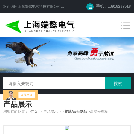
手机：13918237518
欢迎访问
上海端懿电气科技有限公司
网站！
产品展示
您现在的位置：
>首页
>
产品展示
>
>
绝缘/云母制品
>高温云母板