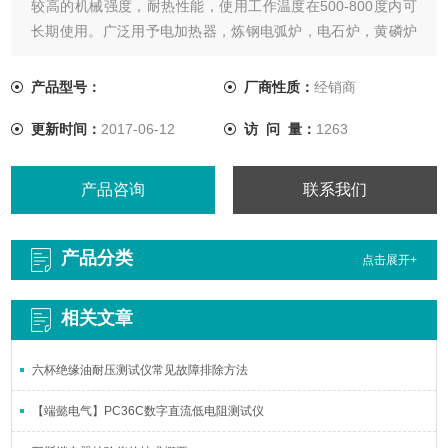
较高的机械强度，耐热性能，使用工作温度在500-800度内可
长期使用。广泛用予电加热器，炼钢电弧炉，电石炉，黄磷炉
铁合金，矿治电炉等。
产品型号：
厂商性质：
经销商
更新时间：
2017-06-12
访 问 量：
1263
产品咨询
联系我们
产品分类
点击展开+
相关文章
六杯绝缘油耐压测试仪常见故障排除方法
【端懿电气】PC36C数字直流低电阻测试仪