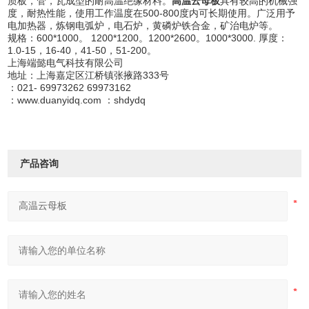
质板，管，瓦成型的耐高温绝缘材料。
高温云母板
具有较高的机械强
度，耐热性能，使用工作温度在500-800度内可长期使用。广泛用予
电加热器，炼钢电弧炉，电石炉，黄磷炉铁合金，矿治电炉等。
规格：600*1000。 1200*1200。1200*2600。1000*3000. 厚度：
1.0-15，16-40，41-50，51-200。
上海端懿电气科技有限公司
地址：上海嘉定区江桥镇张掖路333号
：021- 69973262 69973162
：www.duanyidq.com ：shdydq
产品咨询