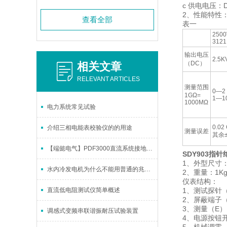
c 供电电压：D
2、性能特性
查看全部
表一
2500
3121
输出电压
2.5K
（DC）
相关文章
RELEVANT ARTICLES
测量范围
0—2
1GΩ=
1—1
1000MΩ
电力系统常见试验
0.0
介绍三相电能表校验仪的的用途
测量误差
其余±
【端懿电气】PDF3000直流系统接地故障测试仪
SDY903指
1、外型尺寸：2
水内冷发电机为什么不能用普通的兆欧表测量绝缘电阻
2、重量：1
仪表结构：
直流低电阻测试仪简单概述
1、测试探针
2、屏蔽端子
3、测量（E
调感式变频串联谐振耐压试验装置
4、电源按钮