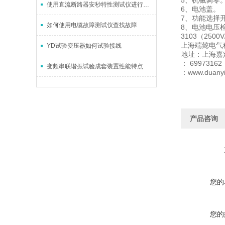
5、机械调零
使用直流断路器安秒特性测试仪进行试验前必做准备工作？
6、电池盖。
7、功能选择
如何使用电缆故障测试仪查找故障
8、电池电压检测
3103（250
上海端懿电气
YD试验变压器如何试验接线
地址：上海嘉
： 69973162
变频串联谐振试验成套装置性能特点
：www.duanyi
产品咨询
您的
您的