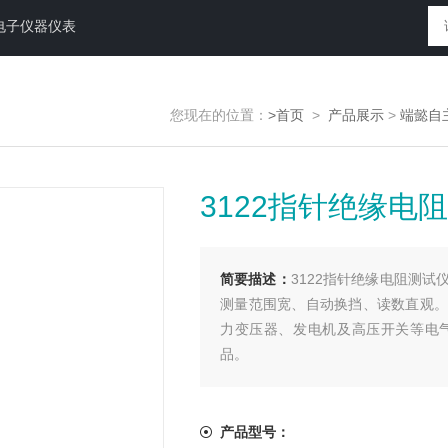
电子仪器仪表
您现在的位置：
>首页
>
产品展示
>
端懿自
3122指针绝缘电
简要描述：
3122指针绝缘电阻测
测量范围宽、自动换挡、读数直观。
力变压器、发电机及高压开关等电
品。
产品型号：