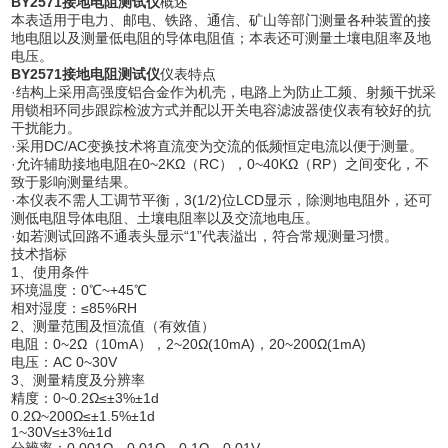
BY2571接地电阻测试仪
概述
本表适用于电力、邮电、铁路、通信、矿山等部门测量各种装置的接
地电阻以及测量低电阻的导体电阻值；本表还可测量土壤电阻率及地
电压。
BY2571接地电阻测试仪
仪表特点
·结构上采用高强度铝合金作为机壳，电路上为防止工频、射频干扰采
用锁相环同步跟踪检波方式并配以开关电容滤波器使仪表有较好的抗
干扰能力。
·采用DC/AC变换技术将直流变为交流的低频恒定电流以便于测量。
·允许辅助接地电阻在0~2KΩ（RC），0~40KΩ（RP）之间变化，不
致于影响测量结果。
·本仪表不需人工调节平衡，3(1/2)位LCD显示，除测地电阻外，还可
测低电阻导体电阻、土壤电阻率以及交流地电压。
·如若测试回路不通表头显示“1”代表溢出，符合常规测量习惯。
技术指标
1、使用条件
环境温度：0℃~+45℃
相对湿度：≤85%RH
2、测量范围及恒流值（有效值）
电阻：0~2Ω（10mA），2~20Ω(10mA)，20~200Ω(1mA)
电压：AC 0~30V
3、测量精度及分辨率
精度：0~0.2Ω≤±3%±1d
0.2Ω~200Ω≤±1.5%±1d
1~30V≤±3%±1d
分辨率：0.001Ω、0.01Ω、0.1Ω、0.01V