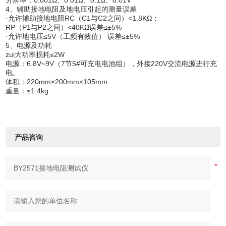
4、辅助接地电阻及地电压引起的测量误差
·允许辅助接地电阻RC（C1与C2之间）<1.8KΩ；
RP（P1与P2之间）<40KΩ误差≤±5%
·允许地电压≤5V（工频有效值） 误差≤±5%
5、电源及功耗
zui大功率损耗≤2W
电源：6.8V~9V（7节5#可充电电池组），外接220V交流电源进行充
电。
体积：220mm×200mm×105mm
重量：≤1.4kg
产品咨询