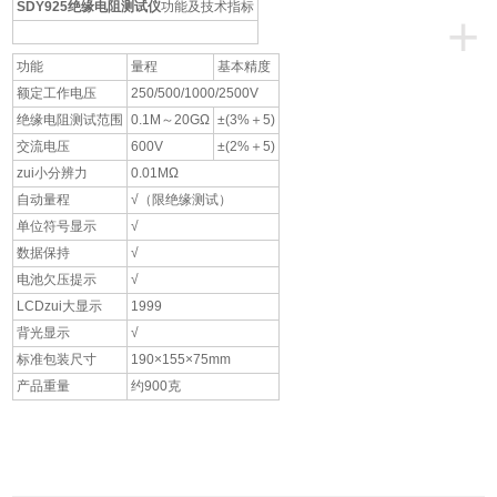
SDY925绝缘电阻测试仪
功能及技术指标
+
功能
量程
基本精度
额定工作电压
250/500/1000/2500V
绝缘电阻测试范围
0.1M～20GΩ
±(3%＋5)
交流电压
600V
±(2%＋5)
zui小分辨力
0.01MΩ
自动量程
√（限绝缘测试）
单位符号显示
√
数据保持
√
电池欠压提示
√
LCDzui大显示
1999
背光显示
√
标准包装尺寸
190×155×75mm
产品重量
约900克