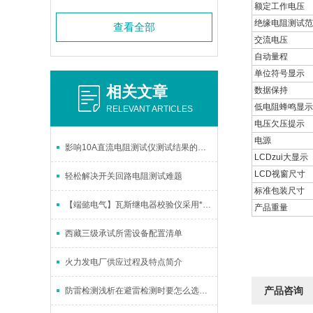
额定工作电压
绝缘电阻测试范
查看全部
交流电压
自动量程
单位符号显示
相关文章
数据保持
低电阻蜂鸣显示
RELEVANT ARTICLES
电压欠压提示
电源
影响10A直流电阻测试仪测试结果的因素
LCDzui大显示
LCD视窗尺寸
轻松解决开关回路电阻测试难题
标准包装尺寸
【端懿电气】瓦斯继电器校验仪采用*化设计
产品重量
西藏三级承试所需设备配置清单
火力发电厂供应过程及特点简介
产品咨询
防雷检测浅析在避雷检测时要怎么选择测量点