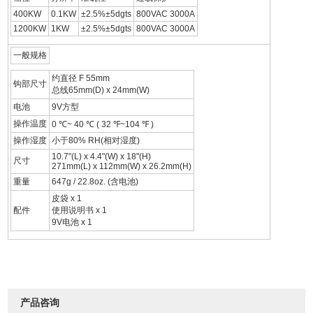
400KW
0.1KW
±2.5%±5dgts
800VAC 3000A
1200KW
1KW
±2.5%±5dgts
800VAC 3000A
一般规格
约直径 F 55mm
钩部尺寸
总线65mm(D) x 24mm(W)
电池
9V方型
操作温度
0 ℃~ 40 ℃ ( 32 ℉~104 ℉ )
操作湿度
小于80% RH(相对湿度)
10.7"(L) x 4.4"(W) x 18"(H)
尺寸
271mm(L) x 112mm(W) x 26.2mm(H)
重量
647g / 22.8oz. (含电池)
皮袋 x 1
配件
使用说明书 x 1
9V电池 x 1
产品咨询