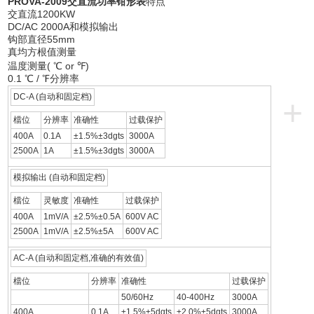
PROVA-2009交直流功率钳形表
特点
交直流1200KW
DC/AC 2000A和模拟输出
钩部直径55mm
真均方根值测量
温度测量( ℃ or ℉)
0.1 ℃ / ℉分辨率
DC-A (自动和固定档)
+
檔位
分辨率
准确性
过载保护
400A
0.1A
±1.5%±3dgts
3000A
2500A
1A
±1.5%±3dgts
3000A
模拟输出 (自动和固定档)
檔位
灵敏度
准确性
过载保护
400A
1mV/A
±2.5%±0.5A
600V AC
2500A
1mV/A
±2.5%±5A
600V AC
AC-A (自动和固定档,准确的有效值)
檔位
分辨率
准确性
过载保护
50/60Hz
40-400Hz
3000A
400A
0.1A
±1.5%±5dgts
±2.0%±5dgts
3000A