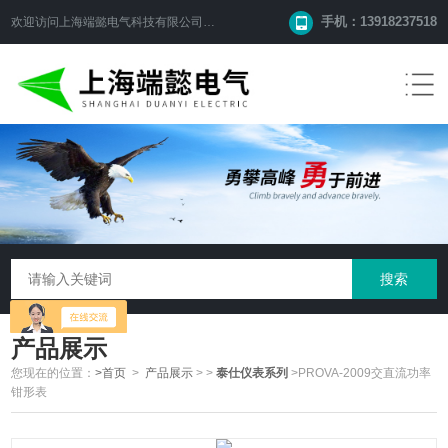
手机：13918237518
欢迎访问
上海端懿电气科技有限公司
网站！
产品展示
您现在的位置：
>首页
>
产品展示
>
>
泰仕仪表系列
>PROVA-2009交直流功率
钳形表