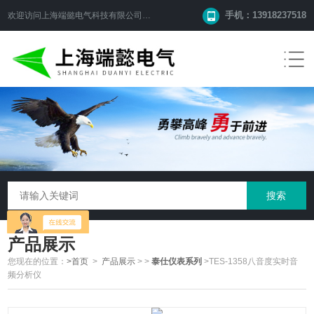
手机：13918237518
欢迎访问
上海端懿电气科技有限公司
网站！
产品展示
您现在的位置：
>首页
>
产品展示
>
>
泰仕仪表系列
>TES-1358八音度实时音
频分析仪