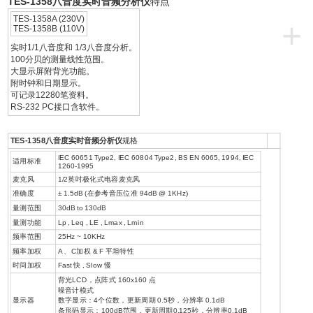
TES-1358八音度实时音频分析仪
特点
TES-1358A (230V)
+
TES-1358B (110V)
实时1/1八音度和 1/3八音度分析。
100分贝的测量线性范围。
大显示屏附背光功能。
附时钟和日期显示。
可记录12280笔资料。
RS-232 PC接口含软件。
TES-1358八音度实时音频分析仪
规格
IEC 60651 Type2, IEC 60804 Type2, BS EN 6065, 1994, IEC
适用标准
1260-1995
麦克风
1/2英吋极化式电容麦克风
准确度
± 1.5dB (在参考音压位准 94dB @ 1KHz)
量测范围
30dB to 130dB
量测功能
Lp , Leq , LE , Lmax , Lmin
频率范围
25Hz ~ 10KHz
频率加权
A 、C加权 & F 平坦特性
时间加权
Fast 快 , Slow 慢
背光LCD，点阵式 160x160 点
噪音计模式
显示器
数字显示：4个位数，更新周期 0.5秒，分辨率 0.1dB
条形码显示：100dB范围，更新周期0.125秒，分辨率0.1dB