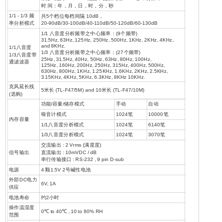
时 间：年，月，日，时，分，秒
1/1 - 1/3 频
共5个档位每档间隔 10dB，
率分析模式
20-90dB/30-100dB/40-110dB/50-120dB/60-130dB
1/1 八音度分析频带之中心频率：(9个频带)
31.5Hz, 63Hz, 125Hz, 250Hz, 500Hz, 1KHz, 2KHz, 4KHz,
and 8KHz.
1/1八音度
1/3 八音度分析频带之中心频率：(27个频带)
1/3八音度带
25Hz, 31.5Hz, 40Hz, 50Hz, 63Hz, 80Hz, 100Hz,
通滤波器
125Hz, 160Hz, 200Hz, 250Hz, 315Hz, 400Hz, 500Hz,
630Hz, 800Hz, 1KHz, 1.25KHz, 1.6KHz, 2KHz, 2.5KHz,
3.15KHz, 4KHz, 5KHz, 6.3KHz, 8KHz 10KHz.
克风延长线
5米长 (TL-F47/5M) and 10米长 (TL-F47/10M)
(选购)
功能/容量/储存模式
手动
自动
噪音计模式
1024笔
10000笔
内存容量
1/1八音度分析模式
1024笔
6140笔
1/3八音度分析模式
1024笔
3070笔
交流输出 : 2 Vrms (满度度)
信号输出
直流输出 : 10mVDC / dB
串行传输接口 : RS-232 , 9 pin D-sub
电源
4 颗1.5V 2号碱性电池
外部DC电力
6V, 1A
供应
电池寿命
约2小时
操作温湿度
0℃ to 40℃ , 10 to 80% RH
范围