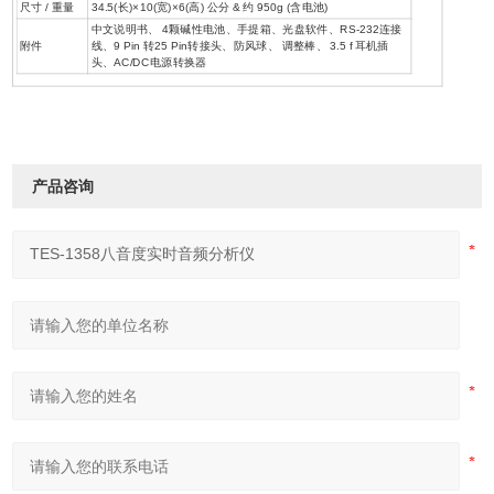
尺寸 / 重量
34.5(长)×10(宽)×6(高) 公分 & 约 950g (含电池)
中文说明书、 4颗碱性电池、手提箱、光盘软件、RS-232连接
附件
线、9 Pin 转25 Pin转接头、防风球、 调整棒、 3.5 f 耳机插
头、AC/DC电源转换器
产品咨询