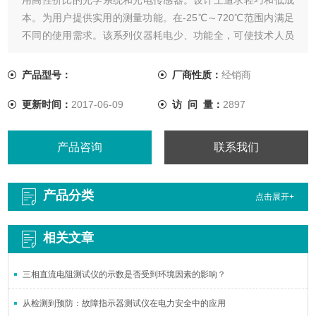
本。为用户提供实用的测量功能。在-25℃～720℃范围内满足
不同的使用需求。该系列仪器耗电少、功能全，可使技术人员
对电气设备、发动机和暖通、制冷、空调系统轻松进行检测，
安全和快速地发现故障隐患，有效的延长设备的实用寿命，防
产品型号：
厂商性质：
经销商
止以外停机和减少供应损耗，保证正常供应。
更新时间：
2017-06-09
访 问 量：
2897
产品咨询
联系我们
产品分类
点击展开+
相关文章
三相直流电阻测试仪的示数是否受到环境因素的影响？
从检测到预防：故障指示器测试仪在电力安全中的应用