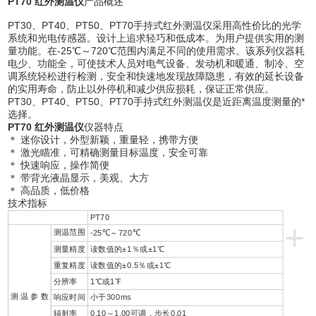
PT70 红外测温仪
产品概述
PT30、PT40、PT50、PT70手持式红外测温仪采用高性价比的光学
系统和光电传感器。设计上追求轻巧和低成本。为用户提供实用的测
量功能。在-25℃～720℃范围内满足不同的使用需求。该系列仪器耗
电少、功能全，可使技术人员对电气设备、发动机和暖通、制冷、空
调系统轻松进行检测，安全和快速地发现故障隐患，有效的延长设备
的实用寿命，防止以外停机和减少供应损耗，保证正常供应。
PT30、PT40、PT50、PT70手持式红外测温仪是近距离温度测量的*
选择。
PT70 红外测温仪
仪器特点
＊ 迷你设计，外型新颖，重量轻，携带方便
＊ 激光瞄准，可精确测量目标温度，安全可靠
＊ 快速响应，操作简便
＊ 带背光液晶显示，美观、大方
＊ 高品质，低价格
技术指标
PT70
+
测温范围
-25℃～720℃
测量精度
读数值的±1％或±1℃
重复精度
读数值的±0.5％或±1℃
分辨率
1℃或1℉
测 温 参 数
响应时间
小于300ms
辐射率
0.10～1.00可调，步长0.01