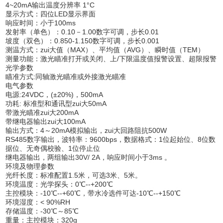
4~20mA输出温度分辨率 1°C
显示方式：四位LED显示界面
响应时间：小于100ms
发射率（单色）：0.10－1.00数字可调，步长0.01
坡度（双色）：0.850-1.150数字可调，步长0.001
测温方式：zui大值（MAX）、平均值（AVG）、瞬时值（TEM）
测量功能：激光瞄准打开或关闭、上/下限温度值报警设置、超限报警
光学参数
瞄准方式:同轴激光瞄准或外接激光瞄准
电气参数
电源:24VDC，(±20%)，500mA
功耗: 标准型和通讯型zui大50mA
带激光瞄准zui大200mA
带继电器输出zui大100mA
输出方式：4～20mA模拟输出，zui大回路阻抗500W
RS485数字输出，波特率：9600bps，数据格式：1位起始位、8位数
据位、无奇偶校验、1位停止位
继电器输出，两组输出30V/ 2A，响应时间小于3ms 。
环境及物理参数
光纤长度：标准配置1.5米，可选3米、5米。
环境温度：光学探头：0℃--+200℃
主控模块：-10℃--+60℃，带水冷选件可达-10℃--+150℃
环境湿度：< 90%RH
存储温度：-30℃～85℃
重量：主控模块：320g