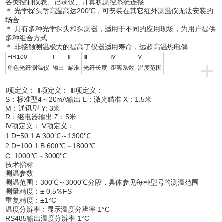
各类控制仪表、记录仪、计算机测控系统连接
＊ 光学探头耐高温高达200℃，可安装在其它红外测温仪无法安装的
场合
＊ 具有多种光学探头和探测器，适用于不同的应用现场，为用户提供
多种组合方式
＊ 非接触测温极大的提高了仪器适用寿命，远超高温热电偶
FIR100
Ⅰ
Ⅱ
Ⅲ
Ⅳ
Ⅴ
+
单色光纤测温仪
输出
瞄准
光纤长度
距离系数
温度范围
Ⅰ项定义： Ⅱ项定义： Ⅲ项定义：
S：标准型4～20mA输出 L：激光瞄准 X：1.5米
M：通讯型 Y: 3米
R：继电器输出 Z：5米
Ⅳ项定义： Ⅴ项定义：
1:D=50:1 A:300℃～1300℃
2:D=100:1 B:600℃～1800℃
C: 1000℃～3000℃
技术指标
测温参数
测温范围：300℃～3000℃分段，具体参见每种型号的测温范围
测量精度：± 0.5％FS
重复精度：±1°C
温度分辨率：显示温度分辨率 1°C
RS485输出温度分辨率 1°C