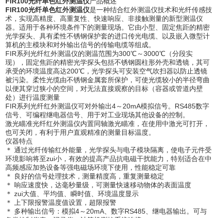
FIR100光纤单色红外测温仪
产品概述
FIR100光纤单色红外测温仪
是一种结合红外测温仪技术和光纤传感技
术，实现高精度、高重复性、快速响应、非接触测量的新型测温仪
器。适用于各种环境条件下的测量现场。它由小型、固定焦距的精密
光学探头、具有柔性不锈钢保护套的进口传光电缆、以及嵌入微型计
算机的主模块和对外输出信号的传输电缆等组成。
FIR系列光纤红外测温仪的测温范围为300℃～3000℃（分段实
现），固定焦距的精密光学探头包括不锈钢圆柱形外壳和透镜，其可
承受的环境温度高达200℃，光学探头可安装空气吹扫器以防止透镜
被污染。柔性光缆由不锈钢金属套所保护，可使光缆较小的半径弯曲
以便其穿过狭小的空间，对无法直接观察的目标（容器或管道内壁
处）进行温度测量
FIR系列光纤红外测温仪可对外输出4～20mA模拟信号。RS485数字
信号、可编程继电器信号、用于对工业现场其他设备的控制。
激光瞄准光纤红外测温仪内置同轴激光瞄准，在使用中激光可打开，
也可关闭，有利于用户直观精准的测量目标温度。
仪器特点
＊ 通过光纤传输红外能量，光学探头与电子模块隔离，使电子元件受
环境影响将至zui小，有效的提高产品抗电磁干扰能力，特别适合在中
高频感应加热设备等强电磁场环境下使用，性能稳定可靠
＊ 良好的信号处理技术，测量精度高，重复测量稳定
＊ 响应速度快，达毫秒量级，可测量快速移动物体的表面温度
＊ zui大值、平均值、瞬时值、环境温度显示
＊ 上下限报警温度值设置，超限报警
＊ 多种输出信号：模拟4～20mA、数字RS485、继电器输出。可与