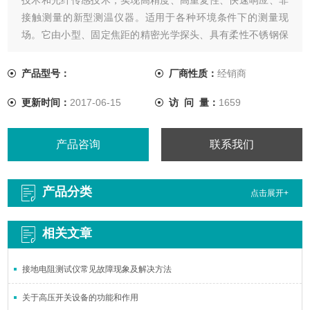
接触测量的新型测温仪器。适用于各种环境条件下的测量现
场。它由小型、固定焦距的精密光学探头、具有柔性不锈钢保
护套的进口传光电缆、以及嵌入微型计算机的主模块和对外输
出信号的传输电缆等组成。
产品型号：
厂商性质：
经销商
更新时间：
2017-06-15
访 问 量：
1659
产品咨询
联系我们
产品分类
点击展开+
相关文章
接地电阻测试仪常见故障现象及解决方法
关于高压开关设备的功能和作用