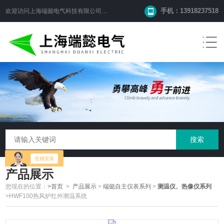
手机：13918237518
欢迎访问
上海端懿电气科技有限公司
网站！
产品展示
您现在的位置：
>首页
>
产品展示
>
端懿自主仪表系列
>
测温仪、热像仪系列
>HWF100热风炉红外测温系统