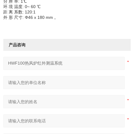
分 辨 率: 1℃
环 境 温度: 0~ 60 ℃
距 离 系数: 120:1
外 形 尺寸: Φ46 x 180 mm 。
产品咨询