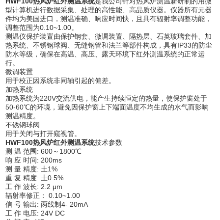
HWF100热风炉红外测温系统
是我公司针对热风炉测温新研制的用微
型计算机进行数据采集、处理的高性能、高品质仪器。仪器所有元器
件均为美国进口，测温准确、响应时间快，且具有辐射率调整功能，
调整范围为0.10~1.00。
测温仪保护装置由保护钢套、微调装置、隔热层、石英玻璃套件、加
热系统、不锈钢球阀、无缝钢管和法兰等部件构成，具有IP33的防尘
防水等级，确保在高温、高压、露天环境下红外测温系统的正常运
行。
微调装置
用于校正因系统非同轴引起的偏差。
加热系统
加热系统为220V交流供电，能产生持续恒定的热量，使保护窗处于
50-60℃的环境，避免因保护窗上下端面温度不均生成的水气而影响
测温精度。
不锈钢球阀
用于关闭与打开窥视管。
HWF100热风炉红外测温系统
技术参数
测 温 范围: 600～1800℃
响 应 时间: 200ms
测 量 精度: 土1%
重 复 精度: 土0.5%
工 作 波长: 2.2 μm
辐射率修正： 0.10~1.00
信 号 输出: 两线制4- 20mA
工 作 电压: 24V DC